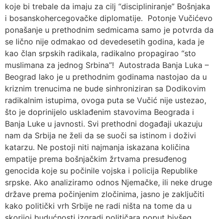
koje bi trebale da imaju za cilj “discipliniranje” Bošnjaka
i bosanskohercegovačke diplomatije. Potonje Vučićevo
ponašanje u prethodnim sedmicama samo je potvrda da
se lično nije odmakao od devedesetih godina, kada je
kao član srpskih radikala, radikalno propagirao “sto
muslimana za jednog Srbina”! Autostrada Banja Luka –
Beograd Iako je u prethodnim godinama nastojao da u
kriznim trenucima ne bude sinhroniziran sa Dodikovim
radikalnim istupima, ovoga puta se Vučić nije ustezao,
što je doprinijelo usklađenim stavovima Beograda i
Banja Luke u javnosti. Svi prethodni događaji ukazuju
nam da Srbija ne želi da se suoči sa istinom i doživi
katarzu. Ne postoji niti najmanja iskazana količina
empatije prema bošnjačkim žrtvama presuđenog
genocida koje su počinile vojska i policija Republike
srpske. Ako analiziramo odnos Njemačke, ili neke druge
države prema počinjenim zločinima, jasno je zaključiti
kako politički vrh Srbije ne radi ništa na tome da u
skorijoj budućnosti izgradi političara poput bivšeg