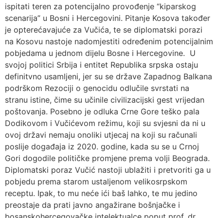
ispitati teren za potencijalno provođenje “kiparskog
scenarija” u Bosni i Hercegovini. Pitanje Kosova također
je opterećavajuće za Vučića, te se diplomatski porazi
na Kosovu nastoje nadomjestiti određenim potencijalnim
pobjedama u jednom dijelu Bosne i Hercegovine. U
svojoj politici Srbija i entitet Republika srpska ostaju
definitvno usamljeni, jer su se države Zapadnog Balkana
podrškom Rezociji o genocidu odlučile svrstati na
stranu istine, čime su učinile civilizacijski gest vrijedan
poštovanja. Posebno je odluka Crne Gore teško pala
Dodikovom i Vučićevom režimu, koji su svjesni da ni u
ovoj državi nemaju onoliki utjecaj na koji su računali
poslije događaja iz 2020. godine, kada su se u Crnoj
Gori dogodile političke promjene prema volji Beograda.
Diplomatski poraz Vučić nastoji ublažiti i pretvoriti ga u
pobjedu prema starom ustaljenom velikosrpskom
receptu. Ipak, to mu neće ići baš lahko, te mu jedino
preostaje da prati javno angažirane bošnjačke i
bosanskohercegovačke intelektualce poput prof. dr.