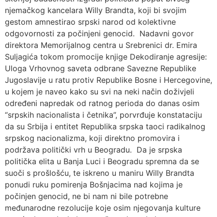
njemačkog kancelara Willy Brandta, koji bi svojim
gestom amnestirao srpski narod od kolektivne
odgovornosti za počinjeni genocid. Nadavni govor
direktora Memorijalnog centra u Srebrenici dr. Emira
Suljagića tokom promocije knjige Dekodiranje agresije:
Uloga Vrhovnog saveta odbrane Savezne Republike
Jugoslavije u ratu protiv Republike Bosne i Hercegovine,
u kojem je naveo kako su svi na neki način doživjeli
određeni napredak od ratnog perioda do danas osim
“srpskih nacionalista i četnika”, porvrđuje konstataciju
da su Srbija i entitet Republika srpska taoci radikalnog
srpskog nacionalizma, koji direktno promovira i
podržava politički vrh u Beogradu. Da je srpska
politička elita u Banja Luci i Beogradu spremna da se
suoči s prošlošću, te iskreno u maniru Willy Brandta
ponudi ruku pomirenja Bošnjacima nad kojima je
počinjen genocid, ne bi nam ni bile potrebne
međunarodne rezolucije koje osim njegovanja kulture