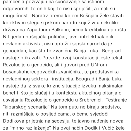
pamćenja pozivaju i na suočavanje sa istinom
odgovornih, te onih koji to nisu spriječili, a imali su
mogućnost. Narativ prema kojem Bošnjaci žele staviti
kolektivnu stegu srpskom narodu koji živi u nekoliko
država na Zapadnom Balkanu, nema kredibilna uporišta.
Niti jedan bošnjački političar, javni intelektualac ili
nevladin aktivista, nisu optužili srpski narod da je
genocidan, kao što to zvanična Banja Luka i Beograd
nastoje prikazati. Potvrde ovoj konstataciji jeste tekst
Rezolucije o genocidu, ali i govori pred UN-om
bosanskohercegovačkih zvaničnika, te predstavnika
nevladninog sektora i institucija. Beograd i Banja Luka
nastoje da iz svake krizne situacije izvuku maksimalan
benefit, što je slučaj i u kontekstu aktuelnog pitanja o
usvajanju Rezolucije o genocidu u Srebrenici. Testiranje
“kiparskog scenarija” Na tom putu ne biraju sredstvo,
niti razmišljaju o posljedicama, o čemu svjedoči
Dodikova prijetnja na secesiju, te javno nuđenje novca
za “mirno razilaženje”. Na ovaj način Dodik i Vučić žele