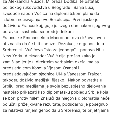
za Aleksandra Vučića, Milorada Dodika, te ostatak
političkog rukovodstva u Beogradu i Banja Luci,
svjedoče napori Vučića na diplomatskom planu da
izlobira neusvajanje ove Rezolucije. Prvi fijasko je
doživio u Francuskoj, gdje je svega dan nakon njegovog
boravka i sastanka sa predsjednikom
Francuske Emmanuelom Macronom ova država javno
obznanila da će biti sponzor Rezolucije o genocidu u
Srebrenici. Vučićevo “sto za jednoga” – ponovo Ni u
New Yorku Aleksandar Vučić nije prošao kako je
zamišljao jer je u direktnim verbalnim okršajima sa
predsjednicom Kosova Vjosom Osmani i
predsjedavajućom sjednice UN-a Vanessom Fraizer,
također, doživio medijski fijasko. Nakon povratka u
Srbiju, pred medijama je svoje bezuspješno djelovanje
nastojao prikazati kao diplomatsku pobjedu Srbije koja
se bori protiv “sile”. Znajući da njegova diplomatija neće
polučiti priželjkivane rezultate, podudarno je posegnuo
za relativiziranjem genocida u Srebrenici, te prijetnjama