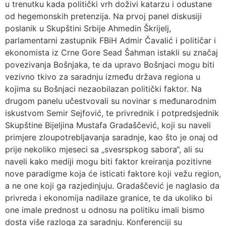
u trenutku kada politički vrh doživi katarzu i odustane
od hegemonskih pretenzija. Na prvoj panel diskusiji
poslanik u Skupštini Srbije Ahmedin Škrijelj,
parlamentarni zastupnik FBiH Admir Čavalić i političar i
ekonomista iz Crne Gore Sead Šahman istakli su značaj
povezivanja Bošnjaka, te da upravo Bošnjaci mogu biti
vezivno tkivo za saradnju između država regiona u
kojima su Bošnjaci nezaobilazan politički faktor. Na
drugom panelu učestvovali su novinar s međunarodnim
iskustvom Semir Sejfović, te privrednik i potpredsjednik
Skupštine Bijeljina Mustafa Gradaščević, koji su naveli
primjere zloupotrebljavanja saradnje, kao što je onaj od
prije nekoliko mjeseci sa „svesrspkog sabora“, ali su
naveli kako mediji mogu biti faktor kreiranja pozitivne
nove paradigme koja će isticati faktore koji vežu region,
a ne one koji ga razjedinjuju. Gradaščević je naglasio da
privreda i ekonomija nadilaze granice, te da ukoliko bi
one imale prednost u odnosu na politiku imali bismo
dosta više razloga za saradnju. Konferenciji su