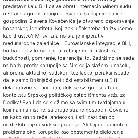
predstavnika u BiH da se obrati Internacionalnom sudu
u Strasburgu po pitanju presude u slučaju apelacije
gospodina Slavena Kovačevića je otvoreno osporavanje
bosanskog identiteta. Koji zaključak treba da izvučemo
kao društvo? Mi svi znamo šta je imperativ
međunarodne zajednice – Euroatlanske integracije BiH,
borba protiv korupcije, okretanje od prošlosti ka
budućnosti, pomirenje, toelrancija itd. Zadržimo se sada
na borbi protiv korupcije sa čim se ja slažem u načelu,
ali prema aktuelnoj sudskoj i tužilačkoj peraksi ispade
da je samo Bošnjački politički establišment u BiH
dekalrativno korumpiran, dok se svi grijesi u tom
kontekstu Srpskog političkog establišmenta vežu za
Dodika! Evo i da se složimo sa svim tim tvrdnjama u
kojima ima i istine, sa druge strane gospodin Čović je
na kako on to reče „anđeoskoj listi“ zaštićen od
medijskih hajki i sudskih procesa. Ali hajmo u meritum
problema oko korupcije kao postamenta djelovanja