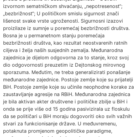
izvornom sematničkom shvaćanju, „nepotresenost“;
„bezbrižnost“; U političkom smislu sigurnost znači
lišenost svake vrste ugroženosti. Sigurnosni izazovi
proizilaze iz sumnje u poremećaj bezbrižnosti društva.
Bosna je u permanetnom stanju poremećaja
bezbrižnosti društva, kao rezultat neostvarenih ratnih
ciljeva i želja naših susjednih zemalja. Međunarodna
zajednica je dijelom odgovorna za to stanje, kroz svoj
dio odgovornosti preuzetim iz Dejtonskog mirovnog
sporazuma. Međutim, ne treba generalizirati ponašanje
međunarodne zajednice. Postoje zemlje koje su prijatelji
BiH. Postoje zemlje koje su učinile neophodne korake za
zaustavljanje agresije na RBiH. Međunarodna zajednica
je bila aktivan akter društvene i političke zbilje u BiH i
onda se prije više od 15 godina pasivizirala uz floskulu
da se političari u BiH moraju dogovoriti oko svih važnih
stvari za funkcionisanje države. U međuvremenu,
potaknuta promjenom geopolitičke paradigme,