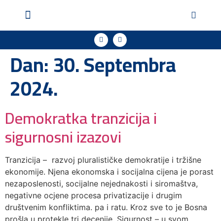
Geopol u medijima
Podržite naš rad
Dan:
30. Septembra
2024.
Demokratka tranzicija i
sigurnosni izazovi
Tranzicija – razvoj pluralističke demokratije i tržišne
ekonomije. Njena ekonomska i socijalna cijena je porast
nezaposlenosti, socijalne nejednakosti i siromaštva,
negativne ocjene procesa privatizacije i drugim
društvenim konfliktima. pa i ratu. Kroz sve to je Bosna
prošla u protekle tri decenije. Sigurnost – u svom