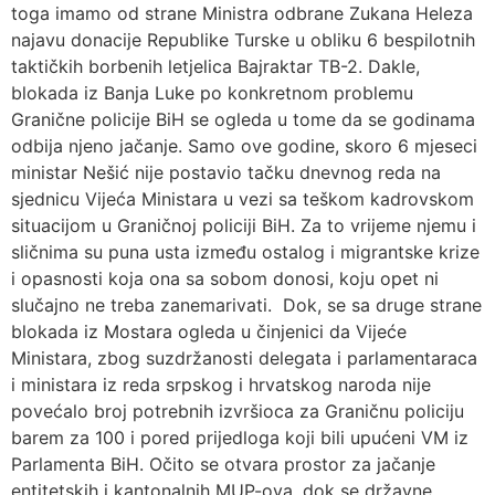
toga imamo od strane Ministra odbrane Zukana Heleza
najavu donacije Republike Turske u obliku 6 bespilotnih
taktičkih borbenih letjelica Bajraktar TB-2. Dakle,
blokada iz Banja Luke po konkretnom problemu
Granične policije BiH se ogleda u tome da se godinama
odbija njeno jačanje. Samo ove godine, skoro 6 mjeseci
ministar Nešić nije postavio tačku dnevnog reda na
sjednicu Vijeća Ministara u vezi sa teškom kadrovskom
situacijom u Graničnoj policiji BiH. Za to vrijeme njemu i
sličnima su puna usta između ostalog i migrantske krize
i opasnosti koja ona sa sobom donosi, koju opet ni
slučajno ne treba zanemarivati. Dok, se sa druge strane
blokada iz Mostara ogleda u činjenici da Vijeće
Ministara, zbog suzdržanosti delegata i parlamentaraca
i ministara iz reda srpskog i hrvatskog naroda nije
povećalo broj potrebnih izvršioca za Graničnu policiju
barem za 100 i pored prijedloga koji bili upućeni VM iz
Parlamenta BiH. Očito se otvara prostor za jačanje
entitetskih i kantonalnih MUP-ova, dok se državne