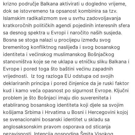
krizno područje Balkana aktivirati u dogledno vrijeme,
dok se istovremeno ta opsanost kombinira sa tzv.
Islamskim radikalizmom sve u svrhu zadovoljavanja
kratkoročnih političkih agendi pojedinih interesnih sfera
sa desnog spektra u Evropi i naročito naših susjeda.
Bosna se stoga nalazi u procijepu između svog
bremenitog konfliktnog naslijeđa i svog bosanskog
identiteta i većinskog muslimanskog Bošnjačkog
stanovništva koje se ne uklapa u etničku sliku Balkana i
Evrope i pored toga što baštini većinu zapadnih
vrijednosti. Iz tog razloga EU odstupa od svojih
deklariranih principa i pored činjenice da je ruski faktor
kud i kamo veća opasnost po sigurnost Evrope. Ključni
problem je što Bošnjaci imaju dio suvereniteta i
etabliranog bosanskog identiteta koji djele sa svojim
košijama Srbima i Hrvatima u Bosni i Hercegovini kojoj
se svenacionalni bosanski identitet u skladu sa
anglosaksonskim pravom osporava od sticanja
nezavisnosti. Intencija gospodina Šmita Visokog