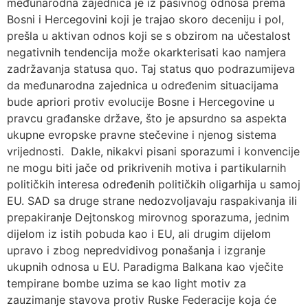
međunarodna zajednica je iz pasivnog odnosa prema
Bosni i Hercegovini koji je trajao skoro deceniju i pol,
prešla u aktivan odnos koji se s obzirom na učestalost
negativnih tendencija može okarkterisati kao namjera
zadržavanja statusa quo. Taj status quo podrazumijeva
da međunarodna zajednica u određenim situacijama
bude apriori protiv evolucije Bosne i Hercegovine u
pravcu građanske države, što je apsurdno sa aspekta
ukupne evropske pravne stečevine i njenog sistema
vrijednosti. Dakle, nikakvi pisani sporazumi i konvencije
ne mogu biti jače od prikrivenih motiva i partikularnih
političkih interesa određenih političkih oligarhija u samoj
EU. SAD sa druge strane nedozvoljavaju raspakivanja ili
prepakiranje Dejtonskog mirovnog sporazuma, jednim
dijelom iz istih pobuda kao i EU, ali drugim dijelom
upravo i zbog nepredvidivog ponašanja i izgranje
ukupnih odnosa u EU. Paradigma Balkana kao vječite
tempirane bombe uzima se kao light motiv za
zauzimanje stavova protiv Ruske Federacije koja će