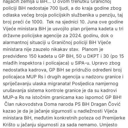
najjačih zemlja u BiH… U ovom trenutku Graničnoj
policiji BiH nedostaje 700 ljudi, a do kraja godine zbog
odlaska većeg broja policijskih službenika u penziju, taj
broj preći će 1000. Tek na sjednici 10. Juna ove godine
Vijeće ministara BiH je usvojilo plan prijema kadeta u tri
državne policijske agencije za 2024. godinu, dok o
alarmantnoj situaciji u Graničnoj policiji BiH Vijeće
ministara nije zauzelo nikakav stav. Planom je
predviđeno 150 kadeta u GP BiH, 50 u DKPT i 30 (po 15
mlađih inspektora i policajaca) u SIPA-u. Upravo zbog
nedostatka kadrova, GP BiH se pridružio određeni broj
policajaca MUP Rs i drugih agencija u nadzoru granice i
spriječavanju ulaska migranata! Posljedica namjernog
urušavanja sistema kontrole granice je da su kadrovi
MUP-a Rs na istočnim granicama kao ispomoć GP BiH!
Član rukovodstva Doma naroda PS BiH Dragan Čović
kazao je da je jačanje sigurnosti u nadležnosti Vijeća
ministara BiH, međutim konkretnih poteza od Premijerke
Krišto u jačanju sigurnosti za sada nemamo. Umjesto