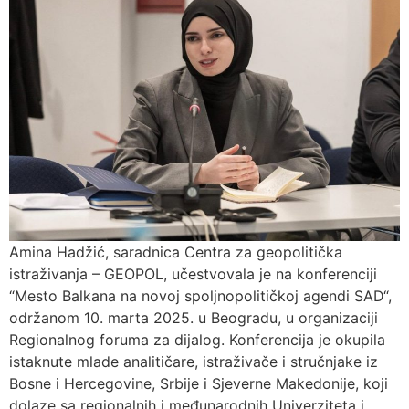
Amina Hadžić, saradnica Centra za geopolitička
istraživanja – GEOPOL, učestvovala je na konferenciji
“Mesto Balkana na novoj spoljnopolitičkoj agendi SAD“,
održanom 10. marta 2025. u Beogradu, u organizaciji
Regionalnog foruma za dijalog. Konferencija je okupila
istaknute mlade analitičare, istraživače i stručnjake iz
Bosne i Hercegovine, Srbije i Sjeverne Makedonije, koji
dolaze sa regionalnih i međunarodnih Univerziteta i