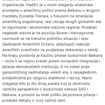
organizacija. Hadžić je u svom izlaganju analizirala
promjene u američkoj politici prema Balkanu u drugom
mandatu Donalda Trampa, s fokusom na smanjenje
američkog angažmana, rast uticaja drugih globalnih sila
te sigurnosne i ekonomske izazove regiona. Poseban
naglasak stavila je na poziciju Bosne i Hercegovine,
osvrnuvši se na trenutnu političku situaciju i stav
Sjedinjenih Američkih Država, uključujući reakcije
američkih zvaničnika na posljednja dešavanja u zemlji.
Na kraju, postavila je ključno pitanje budućnosti Balkana
– hoće li se region kretati putem evropskih integracija i
jačanja demokratskih institucija, ili će ostati polje
geopolitičkog nadmetanja velikih sila, s nesagledivim
posljedicama po njegovu stabilnost i razvoj. Njeno
izlaganje bilo je dio šireg panela koji je obuhvatio
različite perspektive o budućnosti odnosa SAD i
Balkana, a prisutni su imali priliku da postave pitanja i
prodube debatu o ovoj važnoj temi.