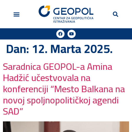
Geopol u medijima
Podržite naš rad
Dan:
12. Marta 2025.
Saradnica GEOPOL-a Amina
Hadžić učestvovala na
konferenciji “Mesto Balkana na
novoj spoljnopolitičkoj agendi
SAD”