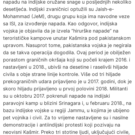
napadu na indijske oružane snage u posljednjih nekoliko
desetljeća. Indijski zvaničnici optužili su Jaish-e-
Mohammad (JeM), drugu grupu koja ima navodne veze
sa ISI, za izvođenje napada. Kao odgovor, indijska
vojska je objavila da je izvela “hirurške napade” na
terorističke kampove unutar Kašmira pod pakistanskom
upravom. Nasuprot tome, pakistanska vojska je negirala
da se takva operacija dogodila. Ovaj period je obilježen
porastom graničnih okršaja koji su počeli krajem 2016. i
nastavljeni u 2018., ubivši na desetine i raselivši hiljade
civila s obje strane linije kontrole. Više od tri hiljade
prekograničnih udara prijavljeno je u 2017. godini, dok je
skoro hiljadu prijavljeno u prvoj polovini 2018. Militanti
su u oktobru 2017. pokrenuli napade na indijski
paravojni kamp u blizini Srinagara i, u februaru 2018., na
bazu indijske vojske u regiji Jammu, u kojima je ubijeno
pet vojnika i civil. Za to vrijeme nastavljene su i nasilne
demonstracije i antiindijski protesti koji pozivaju na
neovisni Kašmir. Preko tri stotine ljudi, uključujući civile,