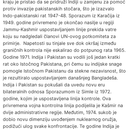
kraju je pristao da se pridruži Indiji u zamjenu za pomoć
protiv invazije pakistanskih stočara, što je izazvalo
Indo-pakistanski rat 1947-48. Sporazum iz Karačija iz
1949. godine privremeno je okončao nasilje u regiji
Jammu-Kashmir uspostavljanjem linije prekida vatre
koju su nadgledali članovi UN-ovog potkomiteta za
primirje. Napetosti su tinjale sve dok okršaj između
graničnih kontrola nije eskalirao do potpunog rata 1965.
Godine 1971. Indija i Pakistan su vodili još jedan kratki
rat oko Istočnog Pakistana, pri čemu su indijske snage
pomogle Istočnom Pakistanu da stekne nezavisnost, što
je rezultiralo uspostavljanjem današnjeg Bangladeša.
Indija i Pakistan su pokušali da uvedu novu eru
bilateralnih odnosa Sporazumom iz Simle iz 1972.
godine, kojim je uspostavljena linija kontrole. Ova
privremena vojna kontrolna linija podijelila je Kašmir na
dvije administrativne regije. Međutim, 1974. sukob je
dobio novu dimenziju uvođenjem nuklearnog oružja,
podižući ulog svake konfrontacije. Te godine Indija je