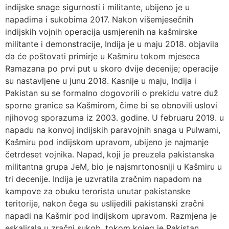
indijske snage sigurnosti i militante, ubijeno je u
napadima i sukobima 2017. Nakon višemjesečnih
indijskih vojnih operacija usmjerenih na kašmirske
militante i demonstracije, Indija je u maju 2018. objavila
da će poštovati primirje u Kašmiru tokom mjeseca
Ramazana po prvi put u skoro dvije decenije; operacije
su nastavljene u junu 2018. Kasnije u maju, Indija i
Pakistan su se formalno dogovorili o prekidu vatre duž
sporne granice sa Kašmirom, čime bi se obnovili uslovi
njihovog sporazuma iz 2003. godine. U februaru 2019. u
napadu na konvoj indijskih paravojnih snaga u Pulwami,
Kašmiru pod indijskom upravom, ubijeno je najmanje
četrdeset vojnika. Napad, koji je preuzela pakistanska
militantna grupa JeM, bio je najsmrtonosniji u Kašmiru u
tri decenije. Indija je uzvratila zračnim napadom na
kampove za obuku terorista unutar pakistanske
teritorije, nakon čega su uslijedili pakistanski zračni
napadi na Kašmir pod indijskom upravom. Razmjena je
eskalirala u zračni sukob, tokom kojeg je Pakistan