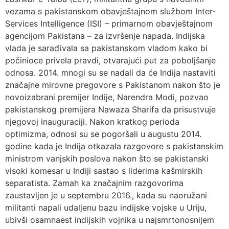
vezama s pakistanskom obavještajnom službom Inter-
Services Intelligence (ISI) – primarnom obavještajnom
agencijom Pakistana – za izvršenje napada. Indijska
vlada je sarađivala sa pakistanskom vladom kako bi
počinioce privela pravdi, otvarajući put za poboljšanje
odnosa. 2014. mnogi su se nadali da će Indija nastaviti
značajne mirovne pregovore s Pakistanom nakon što je
novoizabrani premijer Indije, Narendra Modi, pozvao
pakistanskog premijera Nawaza Sharifa da prisustvuje
njegovoj inauguraciji. Nakon kratkog perioda
optimizma, odnosi su se pogoršali u augustu 2014.
godine kada je Indija otkazala razgovore s pakistanskim
ministrom vanjskih poslova nakon što se pakistanski
visoki komesar u Indiji sastao s liderima kašmirskih
separatista. Zamah ka značajnim razgovorima
zaustavljen je u septembru 2016., kada su naoružani
militanti napali udaljenu bazu indijske vojske u Uriju,
ubivši osamnaest indijskih vojnika u najsmrtonosnijem