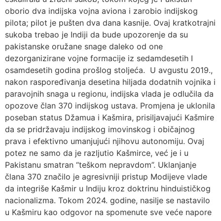
oborio dva indijska vojna aviona i zarobio indijskog
pilota; pilot je pušten dva dana kasnije. Ovaj kratkotrajni
sukoba trebao je Indiji da bude upozorenje da su
pakistanske oružane snage daleko od one
dezorganizirane vojne formacije iz sedamdesetih I
osamdesetih godina prošlog stoljeća. U avgustu 2019.,
nakon raspoređivanja desetina hiljada dodatnih vojnika i
paravojnih snaga u regionu, indijska vlada je odlučila da
opozove član 370 indijskog ustava. Promjena je uklonila
poseban status Džamua i Kašmira, prisiljavajući Kašmire
da se pridržavaju indijskog imovinskog i običajnog
prava i efektivno umanjujući njihovu autonomiju. Ovaj
potez ne samo da je razljutio Kašmirce, već je i u
Pakistanu smatran “teškom nepravdom”. Uklanjanje
člana 370 značilo je agresivniji pristup Modijeve vlade
da integriše Kašmir u Indiju kroz doktrinu hinduističkog
nacionalizma. Tokom 2024. godine, nasilje se nastavilo
u Kašmiru kao odgovor na spomenute sve veće napore