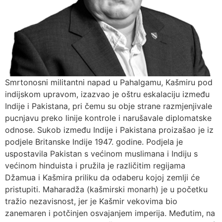
Smrtonosni militantni napad u Pahalgamu, Kašmiru pod
indijskom upravom, izazvao je oštru eskalaciju između
Indije i Pakistana, pri čemu su obje strane razmjenjivale
pucnjavu preko linije kontrole i narušavale diplomatske
odnose. Sukob između Indije i Pakistana proizašao je iz
podjele Britanske Indije 1947. godine. Podjela je
uspostavila Pakistan s većinom muslimana i Indiju s
većinom hinduista i pružila je različitim regijama
Džamua i Kašmira priliku da odaberu kojoj zemlji će
pristupiti. Maharadža (kašmirski monarh) je u početku
tražio nezavisnost, jer je Kašmir vekovima bio
zanemaren i potčinjen osvajanjem imperija. Međutim, na