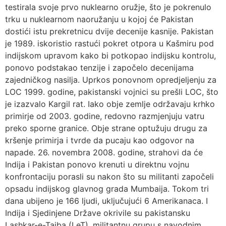
testirala svoje prvo nuklearno oružje, što je pokrenulo
trku u nuklearnom naoružanju u kojoj će Pakistan
dostići istu prekretnicu dvije decenije kasnije. Pakistan
je 1989. iskoristio rastući pokret otpora u Kašmiru pod
indijskom upravom kako bi potkopao indijsku kontrolu,
ponovo podstakao tenzije i započelo decenijama
zajedničkog nasilja. Uprkos ponovnom opredjeljenju za
LOC 1999. godine, pakistanski vojnici su prešli LOC, što
je izazvalo Kargil rat. Iako obje zemlje održavaju krhko
primirje od 2003. godine, redovno razmjenjuju vatru
preko sporne granice. Obje strane optužuju drugu za
kršenje primirja i tvrde da pucaju kao odgovor na
napade. 26. novembra 2008. godine, strahovi da će
Indija i Pakistan ponovo krenuti u direktnu vojnu
konfrontaciju porasli su nakon što su militanti započeli
opsadu indijskog glavnog grada Mumbaija. Tokom tri
dana ubijeno je 166 ljudi, uključujući 6 Amerikanaca. I
Indija i Sjedinjene Države okrivile su pakistansku
Lashkar-e-Taiba (LeT), militantnu grupu s navodnim