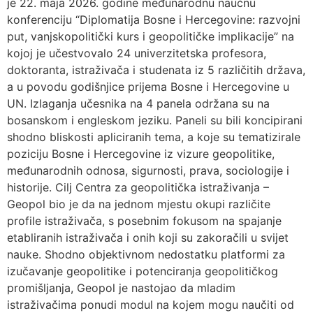
je 22. maja 2026. godine međunarodnu naučnu
konferenciju “Diplomatija Bosne i Hercegovine: razvojni
put, vanjskopolitički kurs i geopolitičke implikacije” na
kojoj je učestvovalo 24 univerzitetska profesora,
doktoranta, istraživača i studenata iz 5 različitih država,
a u povodu godišnjice prijema Bosne i Hercegovine u
UN. Izlaganja učesnika na 4 panela održana su na
bosanskom i engleskom jeziku. Paneli su bili koncipirani
shodno bliskosti apliciranih tema, a koje su tematizirale
poziciju Bosne i Hercegovine iz vizure geopolitike,
međunarodnih odnosa, sigurnosti, prava, sociologije i
historije. Cilj Centra za geopolitička istraživanja –
Geopol bio je da na jednom mjestu okupi različite
profile istraživača, s posebnim fokusom na spajanje
etabliranih istraživača i onih koji su zakoračili u svijet
nauke. Shodno objektivnom nedostatku platformi za
izučavanje geopolitike i potenciranja geopolitičkog
promišljanja, Geopol je nastojao da mladim
istraživačima ponudi modul na kojem mogu naučiti od