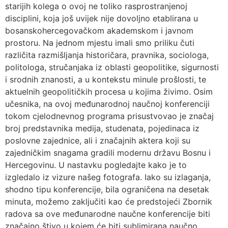
starijih kolega o ovoj ne toliko rasprostranjenoj
disciplini, koja još uvijek nije dovoljno etablirana u
bosanskohercegovačkom akademskom i javnom
prostoru. Na jednom mjestu imali smo priliku čuti
različita razmišljanja historičara, pravnika, sociologa,
politologa, stručanjaka iz oblasti geopolitike, sigurnosti
i srodnih znanosti, a u kontekstu minule prošlosti, te
aktuelnih geopolitičkih procesa u kojima živimo. Osim
učesnika, na ovoj međunarodnoj naučnoj konferenciji
tokom cjelodnevnog programa prisustvovao je značaj
broj predstavnika medija, studenata, pojedinaca iz
poslovne zajednice, ali i značajnih aktera koji su
zajedničkim snagama gradili modernu državu Bosnu i
Hercegovinu. U nastavku pogledajte kako je to
izgledalo iz vizure našeg fotografa. Iako su izlaganja,
shodno tipu konferencije, bila ograničena na desetak
minuta, možemo zaključiti kao će predstojeći Zbornik
radova sa ove međunarodne naučne konferencije biti
značajno štivo u kojem će biti sublimirana naučno