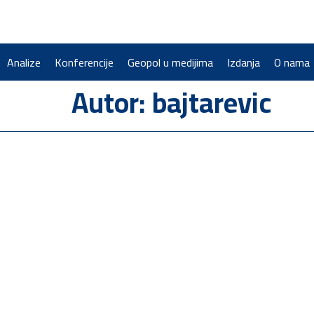
Analize
Konferencije
Geopol u medijima
Izdanja
O nama
Autor:
bajtarevic