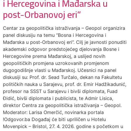
i Hercegovina i Mađarska u
post-Orbanovoj eri”
Centar za geopolitička istraživanja – Geopol organizira
panel diskusiju na temu “Bosna i Hercegovina i
Mađarska u post-Orbanovoj eri”. Cilj je javnosti ponuditi
akademski odgovor predstojećeg djelovanja Bosne i
Hercegovine prema Mađarskoj, a uslijed novih
geopolitičkih promjena uzrokovanih promjenom
dugogodišnje vlasti u Mađarskoj. Učesnici na panel
diskusiji su: Prof. dr. Sead Turčalo, dekan na Fakultetu
političkih nauka u Sarajevu, prof. dr. Emir Hadžikadunić,
profesor na SSST u Sarajevu i bivši diplomata, Fuad
Đidić, bivši diplomata i publicista, te Admir Lisica,
direktor Centra za geopolitička istraživanja – Geopol.
Moderator: Larisa Omerčić, novinarka portala
!Odgovor.ba Događaj će biti upriličen u Hotelu
Movenpick – Bristol, 27. 4. 2026. godine s početkom u