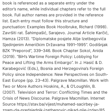
book is referenced as a separate entry under the
editor’s name, while individual chapters refer to the full
book. Full author names are provided in the reference
list. Each entry must follow this structure and
punctuation: Examples Book Hoolbruke, Richard (1998).
Završiti rat. Šahimpašić, Sarajevo. Journal Article Karčić,
Hamza (2013). “Diplomatske posjete Alije Izetbegovića
Sjedinjenim Američkim Državama 1991–1995”. Godišnjak
BZK “Preporod”, 339–346. Book Chapter Sokol, Anida
(2019). “BiH’s Wartime Foreign Policy: Lobbying for
Peace and Lifting the Arms Embargo”. In J. Hasić & D.
Karabegović (Eds.), Bosnia and Herzegovina’s Foreign
Policy since Independence: New Perspectives on South-
East Europe (pp. 23–43). Palgrave Macmillan. Work with
Two or More Authors Hoskins, A., & O’Loughlin, B.
(2007). Television and Terror: Conflicting Times and the
Crisis of News Discourse. Palgrave Macmillan. Internet
Source https://stav.ba/vijest/muhamed-sacirbey-ja-
znam-da-predsjednik-izetbegovic-nikad-nije-izdao/85