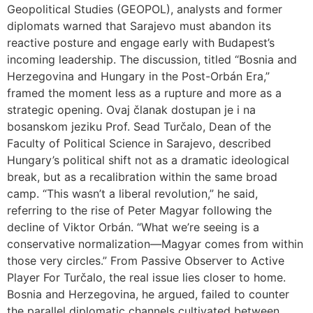
Geopolitical Studies (GEOPOL), analysts and former
diplomats warned that Sarajevo must abandon its
reactive posture and engage early with Budapest’s
incoming leadership. The discussion, titled “Bosnia and
Herzegovina and Hungary in the Post-Orbán Era,”
framed the moment less as a rupture and more as a
strategic opening. Ovaj članak dostupan je i na
bosanskom jeziku Prof. Sead Turčalo, Dean of the
Faculty of Political Science in Sarajevo, described
Hungary’s political shift not as a dramatic ideological
break, but as a recalibration within the same broad
camp. “This wasn’t a liberal revolution,” he said,
referring to the rise of Peter Magyar following the
decline of Viktor Orbán. “What we’re seeing is a
conservative normalization—Magyar comes from within
those very circles.” From Passive Observer to Active
Player For Turčalo, the real issue lies closer to home.
Bosnia and Herzegovina, he argued, failed to counter
the parallel diplomatic channels cultivated between