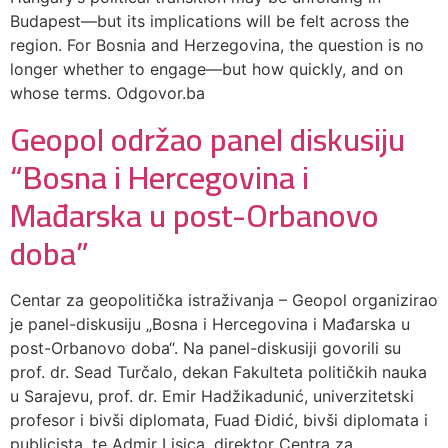
Budapest—but its implications will be felt across the
region. For Bosnia and Herzegovina, the question is no
longer whether to engage—but how quickly, and on
whose terms. Odgovor.ba
Geopol održao panel diskusiju
“Bosna i Hercegovina i
Mađarska u post-Orbanovo
doba”
Centar za geopolitička istraživanja – Geopol organizirao
je panel-diskusiju „Bosna i Hercegovina i Mađarska u
post-Orbanovo doba“. Na panel-diskusiji govorili su
prof. dr. Sead Turčalo, dekan Fakulteta političkih nauka
u Sarajevu, prof. dr. Emir Hadžikadunić, univerzitetski
profesor i bivši diplomata, Fuad Đidić, bivši diplomata i
publicista, te Admir Lisica, direktor Centra za