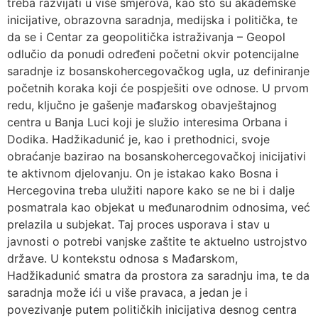
treba razvijati u više smjerova, kao što su akademske
inicijative, obrazovna saradnja, medijska i politička, te
da se i Centar za geopolitička istraživanja – Geopol
odlučio da ponudi određeni početni okvir potencijalne
saradnje iz bosanskohercegovačkog ugla, uz definiranje
početnih koraka koji će pospješiti ove odnose. U prvom
redu, ključno je gašenje mađarskog obavještajnog
centra u Banja Luci koji je služio interesima Orbana i
Dodika. Hadžikadunić je, kao i prethodnici, svoje
obraćanje bazirao na bosanskohercegovačkoj inicijativi
te aktivnom djelovanju. On je istakao kako Bosna i
Hercegovina treba ulužiti napore kako se ne bi i dalje
posmatrala kao objekat u međunarodnim odnosima, već
prelazila u subjekat. Taj proces usporava i stav u
javnosti o potrebi vanjske zaštite te aktuelno ustrojstvo
države. U kontekstu odnosa s Mađarskom,
Hadžikadunić smatra da prostora za saradnju ima, te da
saradnja može ići u više pravaca, a jedan je i
povezivanje putem političkih inicijativa desnog centra