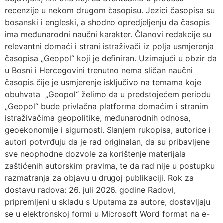
recenzije u nekom drugom časopisu. Jezici časopisa su
bosanski i engleski, a shodno opredjeljenju da časopis
ima međunarodni naučni karakter. Članovi redakcije su
relevantni domaći i strani istraživači iz polja usmjerenja
časopisa „Geopol“ koji je definiran. Uzimajući u obzir da
u Bosni i Hercegovini trenutno nema sličan naučni
časopis čije je usmjerenje isključivo na temama koje
obuhvata „Geopol“ želimo da u predstojećem periodu
„Geopol“ bude privlačna platforma domaćim i stranim
istraživačima geopolitike, međunarodnih odnosa,
geoekonomije i sigurnosti. Slanjem rukopisa, autorice i
autori potvrđuju da je rad originalan, da su pribavljene
sve neophodne dozvole za korištenje materijala
zaštićenih autorskim pravima, te da rad nije u postupku
razmatranja za objavu u drugoj publikaciji. Rok za
dostavu radova: 26. juli 2026. godine Radovi,
pripremljeni u skladu s Uputama za autore, dostavljaju
se u elektronskoj formi u Microsoft Word format na e-