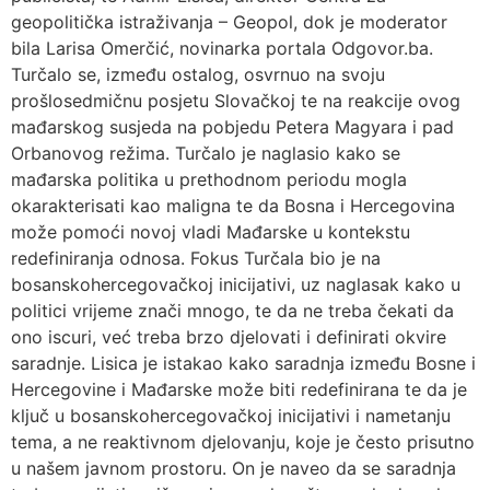
geopolitička istraživanja – Geopol, dok je moderator
bila Larisa Omerčić, novinarka portala Odgovor.ba.
Turčalo se, između ostalog, osvrnuo na svoju
prošlosedmičnu posjetu Slovačkoj te na reakcije ovog
mađarskog susjeda na pobjedu Petera Magyara i pad
Orbanovog režima. Turčalo je naglasio kako se
mađarska politika u prethodnom periodu mogla
okarakterisati kao maligna te da Bosna i Hercegovina
može pomoći novoj vladi Mađarske u kontekstu
redefiniranja odnosa. Fokus Turčala bio je na
bosanskohercegovačkoj inicijativi, uz naglasak kako u
politici vrijeme znači mnogo, te da ne treba čekati da
ono iscuri, već treba brzo djelovati i definirati okvire
saradnje. Lisica je istakao kako saradnja između Bosne i
Hercegovine i Mađarske može biti redefinirana te da je
ključ u bosanskohercegovačkoj inicijativi i nametanju
tema, a ne reaktivnom djelovanju, koje je često prisutno
u našem javnom prostoru. On je naveo da se saradnja