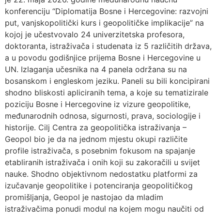
konferenciju “Diplomatija Bosne i Hercegovine: razvojni
put, vanjskopolitički kurs i geopolitičke implikacije” na
kojoj je učestvovalo 24 univerzitetska profesora,
doktoranta, istraživača i studenata iz 5 različitih država,
a u povodu godišnjice prijema Bosne i Hercegovine u
UN. Izlaganja učesnika na 4 panela održana su na
bosanskom i engleskom jeziku. Paneli su bili koncipirani
shodno bliskosti apliciranih tema, a koje su tematizirale
poziciju Bosne i Hercegovine iz vizure geopolitike,
međunarodnih odnosa, sigurnosti, prava, sociologije i
historije. Cilj Centra za geopolitička istraživanja –
Geopol bio je da na jednom mjestu okupi različite
profile istraživača, s posebnim fokusom na spajanje
etabliranih istraživača i onih koji su zakoračili u svijet
nauke. Shodno objektivnom nedostatku platformi za
izučavanje geopolitike i potenciranja geopolitičkog
promišljanja, Geopol je nastojao da mladim
istraživačima ponudi modul na kojem mogu naučiti od