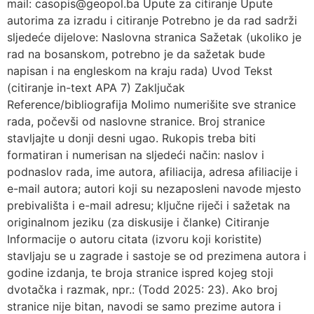
mail: casopis@geopol.ba Upute za citiranje Upute
autorima za izradu i citiranje Potrebno je da rad sadrži
sljedeće dijelove: Naslovna stranica Sažetak (ukoliko je
rad na bosanskom, potrebno je da sažetak bude
napisan i na engleskom na kraju rada) Uvod Tekst
(citiranje in-text APA 7) Zaključak
Reference/bibliografija Molimo numerišite sve stranice
rada, počevši od naslovne stranice. Broj stranice
stavljajte u donji desni ugao. Rukopis treba biti
formatiran i numerisan na sljedeći način: naslov i
podnaslov rada, ime autora, afiliacija, adresa afiliacije i
e-mail autora; autori koji su nezaposleni navode mjesto
prebivališta i e-mail adresu; ključne riječi i sažetak na
originalnom jeziku (za diskusije i članke) Citiranje
Informacije o autoru citata (izvoru koji koristite)
stavljaju se u zagrade i sastoje se od prezimena autora i
godine izdanja, te broja stranice ispred kojeg stoji
dvotačka i razmak, npr.: (Todd 2025: 23). Ako broj
stranice nije bitan, navodi se samo prezime autora i