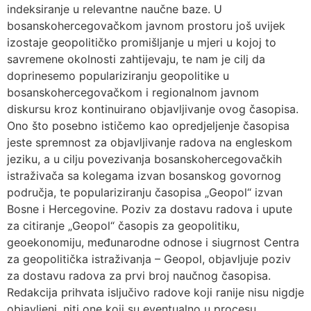
indeksiranje u relevantne naučne baze. U
bosanskohercegovačkom javnom prostoru još uvijek
izostaje geopolitičko promišljanje u mjeri u kojoj to
savremene okolnosti zahtijevaju, te nam je cilj da
doprinesemo populariziranju geopolitike u
bosanskohercegovačkom i regionalnom javnom
diskursu kroz kontinuirano objavljivanje ovog časopisa.
Ono što posebno ističemo kao opredjeljenje časopisa
jeste spremnost za objavljivanje radova na engleskom
jeziku, a u cilju povezivanja bosanskohercegovačkih
istraživača sa kolegama izvan bosanskog govornog
područja, te populariziranju časopisa „Geopol“ izvan
Bosne i Hercegovine. Poziv za dostavu radova i upute
za citiranje „Geopol“ časopis za geopolitiku,
geoekonomiju, međunarodne odnose i siugrnost Centra
za geopolitička istraživanja – Geopol, objavljuje poziv
za dostavu radova za prvi broj naučnog časopisa.
Redakcija prihvata isljučivo radove koji ranije nisu nigdje
objavljeni, niti one koji su eventualno u procesu