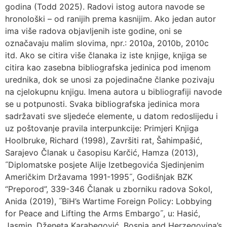
godina (Todd 2025). Radovi istog autora navode se
hronološki – od ranijih prema kasnijim. Ako jedan autor
ima više radova objavljenih iste godine, oni se
označavaju malim slovima, npr.: 2010a, 2010b, 2010c
itd. Ako se citira više članaka iz iste knjige, knjiga se
citira kao zasebna bibliografska jedinica pod imenom
urednika, dok se unosi za pojedinačne članke pozivaju
na cjelokupnu knjigu. Imena autora u bibliografiji navode
se u potpunosti. Svaka bibliografska jedinica mora
sadržavati sve sljedeće elemente, u datom redoslijedu i
uz poštovanje pravila interpunkcije: Primjeri Knjiga
Hoolbruke, Richard (1998), Završiti rat, Šahimpašić,
Sarajevo Članak u časopisu Karčić, Hamza (2013),
˝Diplomatske posjete Alije Izetbegovića Sjedinjenim
Američkim Državama 1991-1995˝, Godišnjak BZK
“Preporod”, 339-346 Članak u zborniku radova Sokol,
Anida (2019), ˝BiH’s Wartime Foreign Policy: Lobbying
for Peace and Lifting the Arms Embargo˝, u: Hasić,
Jasmin, Dženeta Karabegović, Bosnia and Herzegovina’s