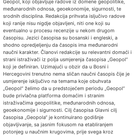
Geopol, koji objavljuje radove iz domene geopolitike,
međunarodnih odnosa, geoekonomije, sigurnosti, te
srodnih disciplina. Redakcija prihvata isljučivo radove
koji ranije nisu nigdje objavljeni, niti one koji su
eventualno u procesu recenzije u nekom drugom
časopisu. Jezici časopisa su bosanski i engleski, a
shodno opredjeljenju da časopis ima međunarodni
naučni karakter. Članovi redakcije su relevantni domaći i
strani istraživači iz polja usmjerenja časopisa „Geopol“
koji je definiran. Uzimajući u obzir da u Bosni i
Hercegovini trenutno nema sličan naučni časopis čije je
usmjerenje isključivo na temama koje obuhvata
„Geopol“ želimo da u predstojećem periodu „Geopol“
bude privlačna platforma domaćim i stranim
istraživačima geopolitike, međunarodnih odnosa,
geoekonomije i sigurnosti. Cilj časopisa Glavni cilj
časopisa „Geopola“ je kontinuirano godišnje
objavljivanje, sa jasnim fokusom na etabliranjem
potonjeg u naučnim krugovima, prije svega kroz