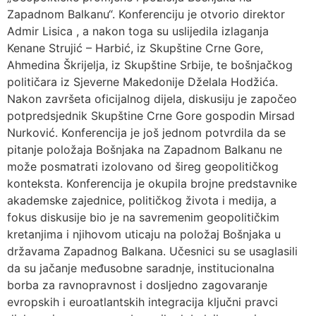
Zapadnom Balkanu“. Konferenciju je otvorio direktor
Admir Lisica , a nakon toga su uslijedila izlaganja
Kenane Strujić – Harbić, iz Skupštine Crne Gore,
Ahmedina Škrijelja, iz Skupštine Srbije, te bošnjačkog
političara iz Sjeverne Makedonije Dželala Hodžića.
Nakon završeta oficijalnog dijela, diskusiju je započeo
potpredsjednik Skupštine Crne Gore gospodin Mirsad
Nurković. Konferencija je još jednom potvrdila da se
pitanje položaja Bošnjaka na Zapadnom Balkanu ne
može posmatrati izolovano od šireg geopolitičkog
konteksta. Konferencija je okupila brojne predstavnike
akademske zajednice, političkog života i medija, a
fokus diskusije bio je na savremenim geopolitičkim
kretanjima i njihovom uticaju na položaj Bošnjaka u
državama Zapadnog Balkana. Učesnici su se usaglasili
da su jačanje međusobne saradnje, institucionalna
borba za ravnopravnost i dosljedno zagovaranje
evropskih i euroatlantskih integracija ključni pravci