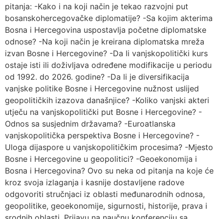
pitanja: -Kako i na koji način je tekao razvojni put
bosanskohercegovačke diplomatije? -Sa kojim akterima
Bosna i Hercegovina uspostavlja početne diplomatske
odnose? -Na koji način je kreirana diplomatska mreža
izvan Bosne i Hercegovine? -Da li vanjskopolitički kurs
ostaje isti ili doživljava određene modifikacije u periodu
od 1992. do 2026. godine? -Da li je diversifikacija
vanjske politike Bosne i Hercegovine nužnost uslijed
geopolitičkih izazova današnjice? -Koliko vanjski akteri
utječu na vanjskopolitički put Bosne i Hercegovine? -
Odnos sa susjednim državama? -Euroatlanska
vanjskopolitička perspektiva Bosne i Hercegovine? -
Uloga dijaspore u vanjskopolitičkim procesima? -Mjesto
Bosne i Hercegovine u geopolitici? -Geoekonomija i
Bosna i Hercegovina? Ovo su neka od pitanja na koje će
kroz svoja izlaganja i kasnije dostavljene radove
odgovoriti stručnjaci iz oblasti međunarodnih odnosa,
geopolitike, geoekonomije, sigurnosti, historije, prava i
srodnih oblasti. Prijavu na naučnu konferenciju sa