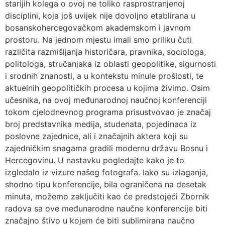
starijih kolega o ovoj ne toliko rasprostranjenoj
disciplini, koja još uvijek nije dovoljno etablirana u
bosanskohercegovačkom akademskom i javnom
prostoru. Na jednom mjestu imali smo priliku čuti
različita razmišljanja historičara, pravnika, sociologa,
politologa, stručanjaka iz oblasti geopolitike, sigurnosti
i srodnih znanosti, a u kontekstu minule prošlosti, te
aktuelnih geopolitičkih procesa u kojima živimo. Osim
učesnika, na ovoj međunarodnoj naučnoj konferenciji
tokom cjelodnevnog programa prisustvovao je značaj
broj predstavnika medija, studenata, pojedinaca iz
poslovne zajednice, ali i značajnih aktera koji su
zajedničkim snagama gradili modernu državu Bosnu i
Hercegovinu. U nastavku pogledajte kako je to
izgledalo iz vizure našeg fotografa. Iako su izlaganja,
shodno tipu konferencije, bila ograničena na desetak
minuta, možemo zaključiti kao će predstojeći Zbornik
radova sa ove međunarodne naučne konferencije biti
značajno štivo u kojem će biti sublimirana naučno