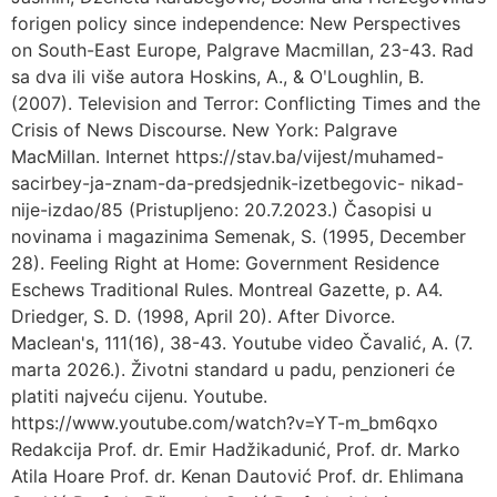
forigen policy since independence: New Perspectives
on South-East Europe, Palgrave Macmillan, 23-43. Rad
sa dva ili više autora Hoskins, A., & OʹLoughlin, B.
(2007). Television and Terror: Conflicting Times and the
Crisis of News Discourse. New York: Palgrave
MacMillan. Internet https://stav.ba/vijest/muhamed-
sacirbey-ja-znam-da-predsjednik-izetbegovic- nikad-
nije-izdao/85 (Pristupljeno: 20.7.2023.) Časopisi u
novinama i magazinima Semenak, S. (1995, December
28). Feeling Right at Home: Government Residence
Eschews Traditional Rules. Montreal Gazette, p. A4.
Driedger, S. D. (1998, April 20). After Divorce.
Maclean's, 111(16), 38-43. Youtube video Čavalić, A. (7.
marta 2026.). Životni standard u padu, penzioneri će
platiti najveću cijenu. Youtube.
https://www.youtube.com/watch?v=YT-m_bm6qxo
Redakcija Prof. dr. Emir Hadžikadunić, Prof. dr. Marko
Atila Hoare Prof. dr. Kenan Dautović Prof. dr. Ehlimana