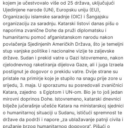
kojem je učestvovalo više od 25 država, uključujući
Ujedinjene narode (UN), Europsku uniju (EU),
Organizaciju islamske saradnje (OIC) i Šangajsku
organizaciju za saradnju. Katarski listovi danas pišu o
naporima zvanične Dohe da pruži diplomatsku i
humanitarnu pomoć afganistanskom narodu nakon
povlačenja Sjedinjenih Američkih Država, što je temeljni
stup vanjske politike i nacionalne vizije te zaljevske
države. Sudan i prekid vatre u Gazi Istovremeno, nakon
cjelodnevnog raketiranja dijelova Gaze, ali i juga Izraela
postignut je dogovor o prekidu vatre. Dvije strane su
pristale na primirje koje je stupilo na snagu prije zore u
srijedu, 3. maja. U sporazumu su posredovali zvaničnici
Katara, zajedno s Egiptom i UN-om. Bio je to još jedan
mirovni doprinos Dohe. Istovremeno, katarski dnevnici
bilježe jučerašnje učešće Katara na ministarskoj sjednici
o humanitarnoj situaciji u Sudanu, ističući spremnost te
države da podrži i napore „za ublažavanje patnji civila i
pružanje brzog humanitarnog dogovora“. Pišući o