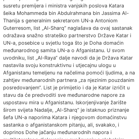
susretu premijera i ministra vanjskih poslova Katara
šeika Mohammeda bin Abdulrahmana bin Jassima Al-
Thanija s generalnim sekretarom UN-a Antoniom
Guterresom, list „Al-Sharq“ naglašava da ovaj sastanak
odražava snažno strateško partnerstvo Države Katar i
UN-a, posebice u svjetlu toga što je Doha domaćin
međunarodnog samita UN-a o Afganistanu. U svom
uvodniku, list „Al-Raya“ dalje navodi da je Država Katar
nastavila svoju konstruktivnu i utjecajnu ulogu u
Afganistanu temeljenu na načelima pomoći ljudima, a na
zahtjev međunarodnih partnera „za njezinim pouzdanim
posredovanjem“. List je primijetio i da je Katar izričit u
stavu da će predvoditi sve međunarodne napore za
uspostavu mira u Afganistanu. Iskorjenjivanje žarište
širom svijeta Nadalje, „Al-Sharq“ je istaknuo priznanje
šefa UN-a naporima Katara i njegovom domaćinstvu
sastanka o afganistanskom pitanju, ali, svakako, i
doprinos Dohe jačanju međunarodnih napora i