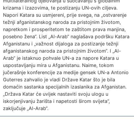
multilateralnog djelovanja u suočavanju s globalnim
krizama i izazovima, te postizanju UN-ovih ciljeva.
Napori Katara su usmjereni, prije svega, na „ostvarenje
težnji afganistanskog naroda za pristojnim životom,
napretkom i prosperitetom te zaštitom prava manjina,
posebno žena“. List „Al-Arab“ naglašava podršku Katara
Afganistanu i „važnost dijaloga za postizanje težnji
afganistanskog naroda za pristojnim životom“. I „Al-
Arab“ je istaknuo pohvale UN-a za napore Katara u
uspostavljanju mira u Afganistanu. Naime, tokom
jučerašnje konferencije za medije gensek UN-a Antonio
Guterres zahvalio je vladi Države Katar što je bila
domaćin sastanka specijalnih izaslanika za Afganistan.
„Država Katar će uvijek nastaviti svoju ulogu u
iskorjenjivanju žarišta i napetosti širom svijeta”,
zaključuje „Al-Arab“.