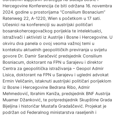
Hercegovine Konferencija će biti održana 16. novembra
2024. godine u prostorijama “Consilium Bosnacium”
Ratenweg 22, A-1220, Wien s početkom u 17 sati.
Učesnici na konferenciji su austrijski političari
bosanskohercegovačkog porijekla te intelektualci,
istraživači i aktivisti iz Austrije i Bosne i Hercegovine. U
okviru dva panela o ovoj veoma važnoj temi u
kontekstu aktuelnih geopolitičkih previranja u svijetu
govore Dr. Damir Saračević predsjednik Consilium
Bosniacum, doktorant na FPN u Sarajevu i direktor
Centra za geopolitička istraživanja – Geopol Admir
Lisica, doktorant na FPN u Sarajevu i ugledni advokat
Ermin Veličanin, istaknuti austrijski političari porijeklom
iz Bosne i Hercegovine Bedrana Ribo, Admir
Mehmedović, Ibrahim Kaniža, predsjednik BNF Austrija
Muamer Džanković, te potpredsjednik Skupštine Grada
Bijeljina i historičar Mustafa Gradaščević. Projekat je
podržan od Federalnog ministarstva raseljenih i