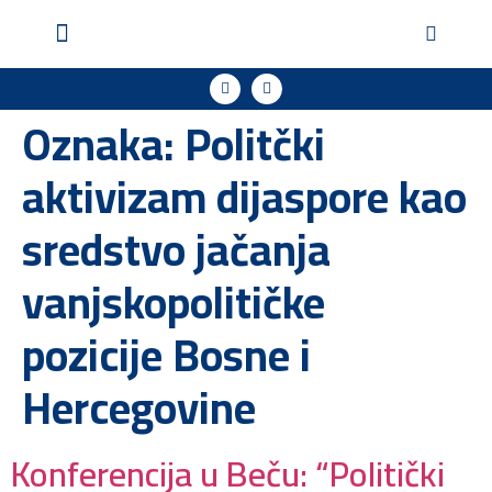
Geopol u medijima
Podržite naš rad
Oznaka:
Politčki
aktivizam dijaspore kao
sredstvo jačanja
vanjskopolitičke
pozicije Bosne i
Hercegovine
Konferencija u Beču: “Politički