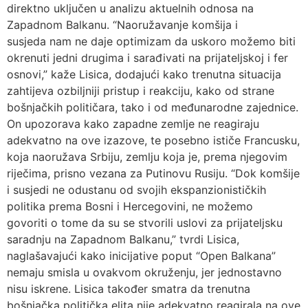
direktno uključen u analizu aktuelnih odnosa na
Zapadnom Balkanu. “Naoružavanje komšija i
susjeda nam ne daje optimizam da uskoro možemo biti
okrenuti jedni drugima i sarađivati na prijateljskoj i fer
osnovi,” kaže Lisica, dodajući kako trenutna situacija
zahtijeva ozbiljniji pristup i reakciju, kako od strane
bošnjačkih političara, tako i od međunarodne zajednice.
On upozorava kako zapadne zemlje ne reagiraju
adekvatno na ove izazove, te posebno ističe Francusku,
koja naoružava Srbiju, zemlju koja je, prema njegovim
riječima, prisno vezana za Putinovu Rusiju. “Dok komšije
i susjedi ne odustanu od svojih ekspanzionističkih
politika prema Bosni i Hercegovini, ne možemo
govoriti o tome da su se stvorili uslovi za prijateljsku
saradnju na Zapadnom Balkanu,” tvrdi Lisica,
naglašavajući kako inicijative poput “Open Balkana”
nemaju smisla u ovakvom okruženju, jer jednostavno
nisu iskrene. Lisica također smatra da trenutna
bošnjačka politička elita nije adekvatno reagirala na ove