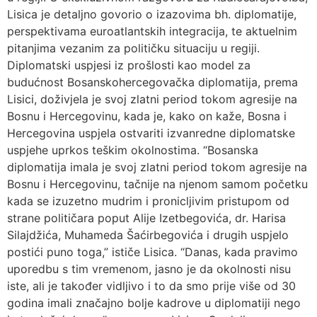
Lisica je detaljno govorio o izazovima bh. diplomatije,
perspektivama euroatlantskih integracija, te aktuelnim
pitanjima vezanim za političku situaciju u regiji.
Diplomatski uspjesi iz prošlosti kao model za
budućnost Bosanskohercegovačka diplomatija, prema
Lisici, doživjela je svoj zlatni period tokom agresije na
Bosnu i Hercegovinu, kada je, kako on kaže, Bosna i
Hercegovina uspjela ostvariti izvanredne diplomatske
uspjehe uprkos teškim okolnostima. “Bosanska
diplomatija imala je svoj zlatni period tokom agresije na
Bosnu i Hercegovinu, tačnije na njenom samom početku
kada se izuzetno mudrim i pronicljivim pristupom od
strane političara poput Alije Izetbegovića, dr. Harisa
Silajdžića, Muhameda Šaćirbegovića i drugih uspjelo
postići puno toga,” ističe Lisica. “Danas, kada pravimo
uporedbu s tim vremenom, jasno je da okolnosti nisu
iste, ali je također vidljivo i to da smo prije više od 30
godina imali značajno bolje kadrove u diplomatiji nego