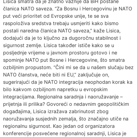
Lisica smatra da je znatno važnije da BiH postane
članica NATO saveza. “Za Bosnu i Hercegovinu je NATO
put veći prioritet od Evropske unije, te se sva
raspoloživa sredstva trebaju usmjeriti kako bismo
postali naredna članica NATO saveza,” kaže Lisica,
dodajući da je to ključno za dugoročnu stabilnost i
sigurnost zemlje. Lisica također ističe kako se u
posljednje vrijeme u javnom prostoru gotovo i ne
spominje NATO put Bosne i Hercegovine, što smatra
ozbiljnim propustom. “Čini mi se da u našem slučaju bez
NATO članstva, neće biti ni EU,” zaključuje on,
sugerirajući da je NATO integracija neophodan korak ka
bilo kakvom ozbiljnom napretku u evropskim
integracijama. Regionalna saradnja i naoružavanje –
prijetnja ili prilika? Govoreći o nedavnim geopolitičkim
događajima, Lisica izražava zabrinutost zbog
naoružavanja susjednih zemalja, što značajno utiče na
regionalnu sigurnost. Kao jedan od organizatora
konferencije posvećene regionalnoj saradnji, Lisica je