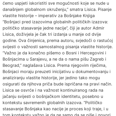
ćemo uspjeti iskoristiti sve mogućnosti koje se nude u
današnjem globalnom okruženju,” smatra Lisica. Pisanje
vlastite historije – imperativ za Bošnjake Knjiga
“Bošnjaci pred izazovima globalnih političkih izazova:
političko stasavanje jedne nacije”, čiji je autor Admir
Lisica, doživjela je čak tri izdanja u manje od dvije
godine. Ova činjenica, prema autoru, svjedoči o rastućoj
svijesti o važnosti samostalnog pisanja vlastite historije.
“Važno je da konačno pišemo o Bosni i Hercegovini i
Bošnjacima u Sarajevu, a ne da o nama pišu Zagreb i
Beograd,” naglašava Lisica. Prema njegovim riječima,
Bošnjaci moraju preuzeti inicijativu u dokumentovanju i
analiziranju vlastite historije, jer jedino tako mogu
osigurati da njihova priča bude ispričana na pravi način.
Lisica se osvrće i na važnost kontinuiranog rada na
jačanju svijesti o bošnjačkom identitetu, posebno u
kontekstu savremenih globalnih izazova. “Političko
stasavanje Bošnjaka kao nacije je proces koji traje, i u
tom kontekstu važno je da ne samo da se piše i govori