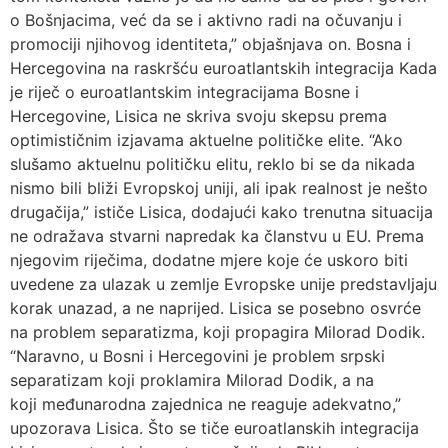
o Bošnjacima, već da se i aktivno radi na očuvanju i
promociji njihovog identiteta,” objašnjava on. Bosna i
Hercegovina na raskršću euroatlantskih integracija Kada
je riječ o euroatlantskim integracijama Bosne i
Hercegovine, Lisica ne skriva svoju skepsu prema
optimističnim izjavama aktuelne političke elite. “Ako
slušamo aktuelnu političku elitu, reklo bi se da nikada
nismo bili bliži Evropskoj uniji, ali ipak realnost je nešto
drugačija,” ističe Lisica, dodajući kako trenutna situacija
ne odražava stvarni napredak ka članstvu u EU. Prema
njegovim riječima, dodatne mjere koje će uskoro biti
uvedene za ulazak u zemlje Evropske unije predstavljaju
korak unazad, a ne naprijed. Lisica se posebno osvrće
na problem separatizma, koji propagira Milorad Dodik.
“Naravno, u Bosni i Hercegovini je problem srpski
separatizam koji proklamira Milorad Dodik, a na
koji međunarodna zajednica ne reaguje adekvatno,”
upozorava Lisica. Što se tiče euroatlanskih integracija