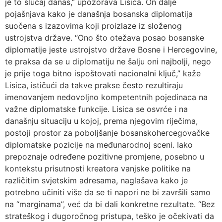
je to slučaj danas,” upozorava Lisica. On dalje
pojašnjava kako je današnja bosanska diplomatija
suočena s izazovima koji proizlaze iz složenog
ustrojstva države. “Ono što otežava posao bosanske
diplomatije jeste ustrojstvo države Bosne i Hercegovine,
te praksa da se u diplomatiju ne šalju oni najbolji, nego
je prije toga bitno ispoštovati nacionalni ključ,” kaže
Lisica, ističući da takve prakse često rezultiraju
imenovanjem nedovoljno kompetentnih pojedinaca na
važne diplomatske funkcije. Lisica se osvrće i na
današnju situaciju u kojoj, prema njegovim riječima,
postoji prostor za poboljšanje bosanskohercegovačke
diplomatske pozicije na međunarodnoj sceni. Iako
prepoznaje određene pozitivne promjene, posebno u
kontekstu prisutnosti kreatora vanjske politike na
različitim svjetskim adresama, naglašava kako je
potrebno učiniti više da se ti napori ne bi završili samo
na “marginama”, već da bi dali konkretne rezultate. “Bez
strateškog i dugoročnog pristupa, teško je očekivati da