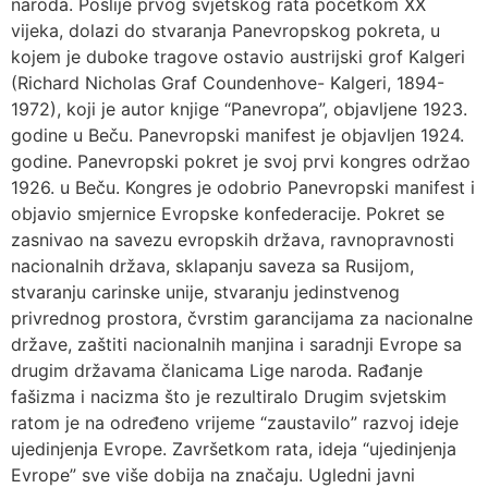
naroda. Poslije prvog svjetskog rata početkom XX
vijeka, dolazi do stvaranja Panevropskog pokreta, u
kojem je duboke tragove ostavio austrijski grof Kalgeri
(Richard Nicholas Graf Coundenhove- Kalgeri, 1894-
1972), koji je autor knjige “Panevropa”, objavljene 1923.
godine u Beču. Panevropski manifest je objavljen 1924.
godine. Panevropski pokret je svoj prvi kongres održao
1926. u Beču. Kongres je odobrio Panevropski manifest i
objavio smjernice Evropske konfederacije. Pokret se
zasnivao na savezu evropskih država, ravnopravnosti
nacionalnih država, sklapanju saveza sa Rusijom,
stvaranju carinske unije, stvaranju jedinstvenog
privrednog prostora, čvrstim garancijama za nacionalne
države, zaštiti nacionalnih manjina i saradnji Evrope sa
drugim državama članicama Lige naroda. Rađanje
fašizma i nacizma što je rezultiralo Drugim svjetskim
ratom je na određeno vrijeme “zaustavilo” razvoj ideje
ujedinjenja Evrope. Završetkom rata, ideja “ujedinjenja
Evrope” sve više dobija na značaju. Ugledni javni