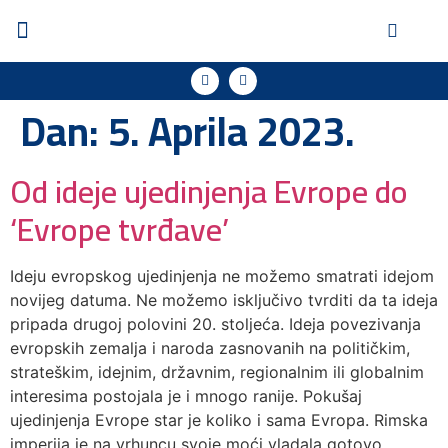
Dan:
5. Aprila 2023.
Od ideje ujedinjenja Evrope do
‘Evrope tvrđave’
Ideju evropskog ujedinjenja ne možemo smatrati idejom
novijeg datuma. Ne možemo isključivo tvrditi da ta ideja
pripada drugoj polovini 20. stoljeća. Ideja povezivanja
evropskih zemalja i naroda zasnovanih na političkim,
strateškim, idejnim, državnim, regionalnim ili globalnim
interesima postojala je i mnogo ranije. Pokušaj
ujedinjenja Evrope star je koliko i sama Evropa. Rimska
imperija je na vrhuncu svoje moći vladala gotovo