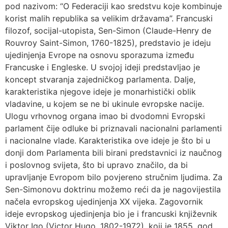
pod nazivom: “O Federaciji kao sredstvu koje kombinuje
korist malih republika sa velikim državama”. Francuski
filozof, socijal-utopista, Sen-Simon (Claude-Henry de
Rouvroy Saint-Simon, 1760-1825), predstavio je ideju
ujedinjenja Evrope na osnovu sporazuma između
Francuske i Engleske. U svojoj ideji predstavljao je
koncept stvaranja zajedničkog parlamenta. Dalje,
karakteristika njegove ideje je monarhistički oblik
vladavine, u kojem se ne bi ukinule evropske nacije.
Ulogu vrhovnog organa imao bi dvodomni Evropski
parlament čije odluke bi priznavali nacionalni parlamenti
i nacionalne vlade. Karakteristika ove ideje je što bi u
donji dom Parlamenta bili birani predstavnici iz naučnog
i poslovnog svijeta, što bi upravo značilo, da bi
upravljanje Evropom bilo povjereno stručnim ljudima. Za
Sen-Simonovu doktrinu možemo reći da je nagovijestila
načela evropskog ujedinjenja XX vijeka. Zagovornik
ideje evropskog ujedinjenja bio je i francuski književnik
Viktor Igo (Victor Hugo, 1802-1972), koji je 1855. god.