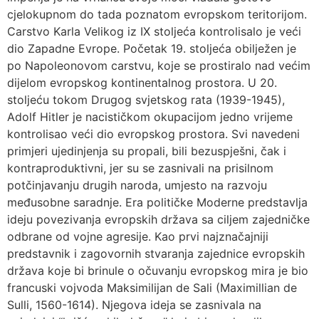
cjelokupnom do tada poznatom evropskom teritorijom.
Carstvo Karla Velikog iz IX stoljeća kontrolisalo je veći
dio Zapadne Evrope. Početak 19. stoljeća obilježen je
po Napoleonovom carstvu, koje se prostiralo nad većim
dijelom evropskog kontinentalnog prostora. U 20.
stoljeću tokom Drugog svjetskog rata (1939-1945),
Adolf Hitler je nacističkom okupacijom jedno vrijeme
kontrolisao veći dio evropskog prostora. Svi navedeni
primjeri ujedinjenja su propali, bili bezuspješni, čak i
kontraproduktivni, jer su se zasnivali na prisilnom
potčinjavanju drugih naroda, umjesto na razvoju
međusobne saradnje. Era političke Moderne predstavlja
ideju povezivanja evropskih država sa ciljem zajedničke
odbrane od vojne agresije. Kao prvi najznačajniji
predstavnik i zagovornih stvaranja zajednice evropskih
država koje bi brinule o očuvanju evropskog mira je bio
francuski vojvoda Maksimilijan de Sali (Maximillian de
Sulli, 1560-1614). Njegova ideja se zasnivala na