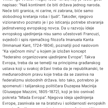
napisao: “Naš kontinent će biti država jednog naroda.
Neće biti granica, ni carine, ni zabrana, biće samo
slobodnog kretanja roba i ljudi”. Također, njegovo
vizionarstvo poznato je i po isticanju potrebe stvaranja
jedinstvenog evropskog novca. Da u razvoju ideje
evropskog ujedinjenja nisu samo učestovati Francuzi,
svjedoči i spis njemačkog filozofa Imanuela Kanta
(Immanuel Kant, 1724-1804), poznatiji pod naslovom
“Ka vječnom miru” u kojem je izložen koncept
“federalno organizovane ujedinjene Evrope”. Takva
Evropa, treba da se temelji na principima građanskog
ustava koji u svakoj državi treba da je republikanski, te
međunarodnom pravu koje treba da se zasniva na
federalizmu slobodnih država. Isto tako, potrebno je
spomenuti i talijanskog političara Đuzepea Macinija
(Giuseppe Mazzini, 1805-1872), koji je bio osnivač
pokreta “Mlada Evropa”. Njegova ideja ujedinjenja
Evrope, zasnivala se na bratstvu i solidarnosti evropskih