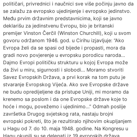
političari, privrednici i naučnici sve više počinju javno da
se zalažu za evropsko ujedinjenje i evropsko jedinstvo.
Među prvim državnim predstavnicima, koji se javno
deklarišu za jedinstvenu Evropu, bio je britanski
premijer Vinston Čerčil (Winston Churchill), koji u svom
govoru održanom 1946. god. u Cirihu izjavljuje: “Ako
Evropa želi da se spasi od bijede i propasti, mora da
gradi novo povjerenje u evropsku porodicu naroda…
Dajmo Evropi političku strukturu u kojoj Evropa može
da živi u miru, sigurnosti i slobodi… Moramo stvoriti
Savez Evropskih Država, a prvi korak na tom putu je
stvaranje Evropskog Vijeća. Ako sve Evropske države
ne budu opredijeljene da pristupe Uniji, mi moramo da
krenemo sa poslom i da one Evropske države koje to
hoće i mogu, povežemo i ujedinimo…” Odmah poslije
završetka Drugog svjetskog rata, nastaju brojni
evropski pokreti, što je rezultiralo njihovim okupljanjem
u Hagu od 7. do 10. maja 1948. godine. Na Kongresu u
Hagu okupili su se delegati iz 19 evropskih država.