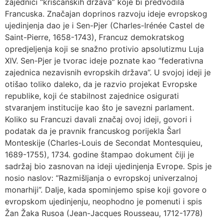
zajednici “krišćanskih država” koje bi predvodila
Francuska. Značajan doprinos razvoju ideje evropskog
ujedinjenja dao je i Sen-Pjer (Charles-Irénée Castel de
Saint-Pierre, 1658-1743), Francuz demokratskog
opredjeljenja koji se snažno protivio apsolutizmu Luja
XIV. Sen-Pjer je tvorac ideje poznate kao “federativna
zajednica nezavisnih evropskih država”. U svojoj ideji je
otišao toliko daleko, da je razvio projekat Evropske
republike, koji će stabilnost zajednice osigurati
stvaranjem institucije kao što je savezni parlament.
Koliko su Francuzi davali značaj ovoj ideji, govori i
podatak da je pravnik francuskog porijekla Šarl
Monteskije (Charles-Louis de Secondat Montesquieu,
1689-1755), 1734. godine štampao dokument čiji je
sadržaj bio zasnovan na ideji ujedinjenja Evrope. Spis je
nosio naslov: “Razmišljanja o evropskoj univerzalnoj
monarhiji”. Dalje, kada spominjemo spise koji govore o
evropskom ujedinjenju, neophodno je pomenuti i spis
Žan Žaka Rusoa (Jean-Jacques Rousseau, 1712-1778)