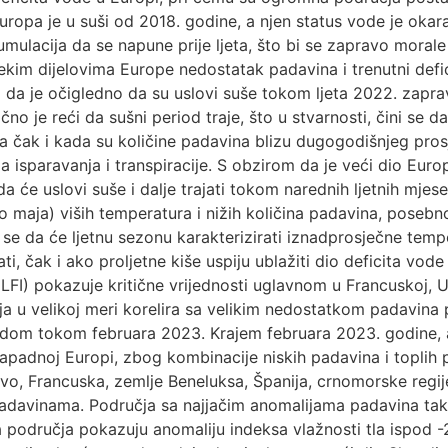
Europa je u suši od 2018. godine, a njen status vode je okar
ulacija da se napune prije ljeta, što bi se zapravo morale
kim dijelovima Europe nedostatak padavina i trenutni defici
iti da je očigledno da su uslovi suše tokom ljeta 2022. zap
 tačno je reći da sušni period traje, što u stvarnosti, čini s
da čak i kada su količine padavina blizu dugogodišnjeg prosj
a isparavanja i transpiracije. S obzirom da je veći dio Eur
 će uslovi suše i dalje trajati tokom narednih ljetnih mjes
 maja) viših temperatura i nižih količina padavina, posebn
 se da će ljetnu sezonu karakterizirati iznadprosječne tempe
ati, čak i ako proljetne kiše uspiju ublažiti dio deficita v
LFI) pokazuje kritične vrijednosti uglavnom u Francuskoj, U
caja u velikoj meri korelira sa velikim nedostatkom padavina 
om tokom februara 2023. Krajem februara 2023. godine, ano
 zapadnoj Europi, zbog kombinacije niskih padavina i toplih
vo, Francuska, zemlje Beneluksa, Španija, crnomorske regije 
padavinama. Područja sa najjačim anomalijama padavina ta
ka područja pokazuju anomaliju indeksa vlažnosti tla ispod -