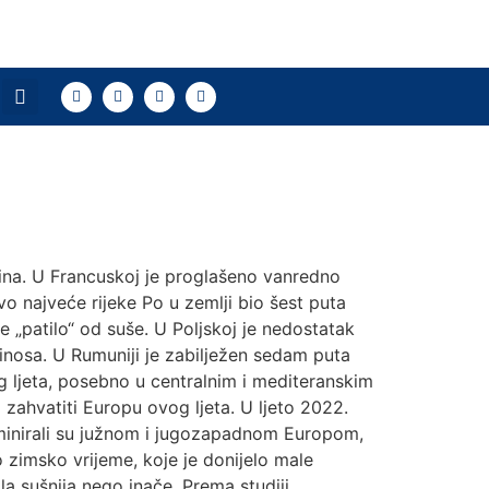
odina. U Francuskoj je proglašeno vanredno
ivo najveće rijeke Po u zemlji bio šest puta
e „patilo“ od suše. U Poljskoj je nedostatak
rinosa. U Rumuniji je zabilježen sedam puta
g ljeta, posebno u centralnim i mediteranskim
ahvatiti Europu ovog ljeta. U ljeto 2022.
dominirali su južnom i jugozapadnom Europom,
 zimsko vrijeme, koje je donijelo male
la sušnija nego inače. Prema studiji