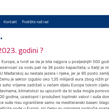
Kontakt
Podržite naš rad
.
2023. godini ?
o Europe, a tvrdi se da je bila najgora u posljednjih 500 g
 rezervoari za vodu pali na 36 posto kapaciteta; u Italiji je n
 Mađarskoj su nestala jezera i rijeke, jer je 90 posto zemlj
 čemu je sektor izgubio oko 1,35 milijardi eura zbog nižih p
e suho vrijeme zadržati u većem dijelu Europe tokom cijelo
vinama, klimatolozi su upozorili da bi suša mogla ponovo z
500 godina, uzastopni i produženi toplinski valovi i suša 
ice suše nisu ograničene samo na mediteranski basen: blago
 deficita vode u Europi, pri čemu su ogromna područja posta