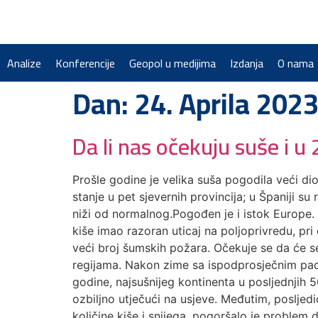
Analize
Konferencije
Geopol u medijima
Izdanja
O nama
Dan:
24. Aprila 2023
Da li nas očekuju suše i u 
Prošle godine je velika suša pogodila veći di
stanje u pet sjevernih provincija; u Španiji su
niži od normalnog.Pogođen je i istok Europe. U
kiše imao razoran uticaj na poljoprivredu, pri
veći broj šumskih požara. Očekuje se da će s
regijama. Nakon zime sa ispodprosječnim pada
godine, najsušnijeg kontinenta u posljednjih 
ozbiljno utječući na usjeve. Međutim, posljed
količine kiše i snijega, pogoršalo je problem