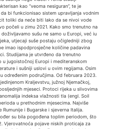
akterisan kao “veoma nesiguran”, te je
 da bi funkcionisao sistem upravljanja vodnim
t toliki da neće biti lako da se nivoi vode
ravo počeli u zimu 2021. Kako smo trenutno na
e da doživljavamo sušu ne samo u Europi, već iu
eka, utjecaji suše postaju očigledniji zbog
ope imao ispodprosječne količine padavina
eci. Studijama je utvrđeno da trenutno
o u jugoistočnoj Europi i mediteranskom
rature i sušniji uslovi u ovim regijama. Osim
ode u određenim područjima. Od februara 2023.
jedinjenom Kraljevstvu, južnoj Njemačkoj,
posljednjih mjeseci. Protoci rijeka u slivovima
malija indeksa vlažnosti tla (engl. Soil
 perioda u prethodnim mjesecima. Najviše
Rumunije i Bugarske i sjeverna Italija.
kođer su bila pogođena toplim periodom, što
2. Vjerovatnoća pojave niskih proticaja za