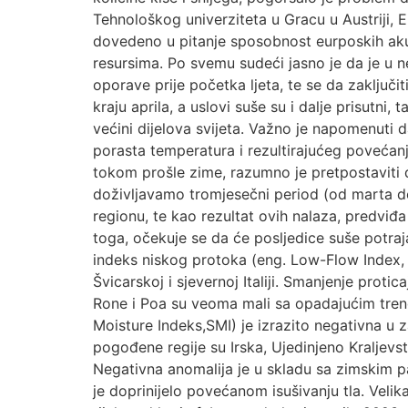
Tehnološkog univerziteta u Gracu u Austriji, 
dovedeno u pitanje sposobnost eurposkih akum
resursima. Po svemu sudeći jasno je da je u ne
oporave prije početka ljeta, te se da zaključ
kraju aprila, a uslovi suše su i dalje prisutni,
većini dijelova svijeta. Važno je napomenuti 
porasta temperatura i rezultirajućeg povećanj
tokom prošle zime, razumno je pretpostaviti da
doživljavamo tromjesečni period (od marta do
regionu, te kao rezultat ovih nalaza, predviđa
toga, očekuje se da će posljedice suše potraj
indeks niskog protoka (eng. Low-Flow Index, 
Švicarskoj i sjevernoj Italiji. Smanjenje proti
Rone i Poa su veoma mali sa opadajućim trend
Moisture Indeks,SMI) je izrazito negativna u
pogođene regije su Irska, Ujedinjeno Kraljevst
Negativna anomalija je u skladu sa zimskim 
je doprinijelo povećanom isušivanju tla. Veli