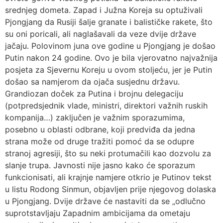
srednjeg dometa. Zapad i Južna Koreja su optuživali
Pjongjang da Rusiji šalje granate i balističke rakete, što
su oni poricali, ali naglašavali da veze dvije države
jačaju. Polovinom juna ove godine u Pjongjang je došao
Putin nakon 24 godine. Ovo je bila vjerovatno najvažnija
posjeta za Sjevernu Koreju u ovom stoljeću, jer je Putin
došao sa namjerom da ojača susjednu državu.
Grandiozan doček za Putina i brojnu delegaciju
(potpredsjednik vlade, ministri, direktori važnih ruskih
kompanija…) zaključen je važnim sporazumima,
posebno u oblasti odbrane, koji predviđa da jedna
strana može od druge tražiti pomoć da se odupre
stranoj agresiji, što su neki protumačili kao dozvolu za
slanje trupa. Javnosti nije jasno kako će sporazum
funkcionisati, ali krajnje namjere otkrio je Putinov tekst
u listu Rodong Sinmun, objavljen prije njegovog dolaska
u Pjongjang. Dvije države će nastaviti da se „odlučno
suprotstavljaju Zapadnim ambicijama da ometaju