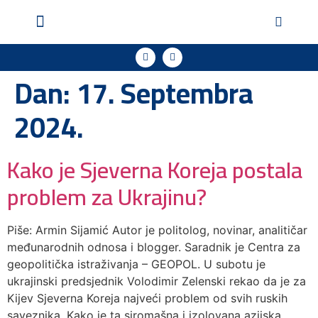
Geopol u medijima
Podržite naš rad
Dan:
17. Septembra
2024.
Kako je Sjeverna Koreja postala
problem za Ukrajinu?
Piše: Armin Sijamić Autor je politolog, novinar, analitičar
međunarodnih odnosa i blogger. Saradnik je Centra za
geopolitička istraživanja – GEOPOL. U subotu je
ukrajinski predsjednik Volodimir Zelenski rekao da je za
Kijev Sjeverna Koreja najveći problem od svih ruskih
saveznika. Kako je ta siromašna i izolovana azijska