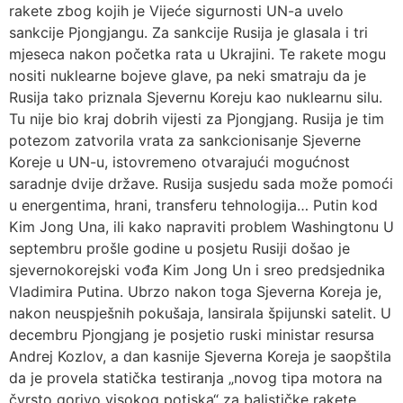
rakete zbog kojih je Vijeće sigurnosti UN-a uvelo
sankcije Pjongjangu. Za sankcije Rusija je glasala i tri
mjeseca nakon početka rata u Ukrajini. Te rakete mogu
nositi nuklearne bojeve glave, pa neki smatraju da je
Rusija tako priznala Sjevernu Koreju kao nuklearnu silu.
Tu nije bio kraj dobrih vijesti za Pjongjang. Rusija je tim
potezom zatvorila vrata za sankcionisanje Sjeverne
Koreje u UN-u, istovremeno otvarajući mogućnost
saradnje dvije države. Rusija susjedu sada može pomoći
u energentima, hrani, transferu tehnologija… Putin kod
Kim Jong Una, ili kako napraviti problem Washingtonu U
septembru prošle godine u posjetu Rusiji došao je
sjevernokorejski vođa Kim Jong Un i sreo predsjednika
Vladimira Putina. Ubrzo nakon toga Sjeverna Koreja je,
nakon neuspješnih pokušaja, lansirala špijunski satelit. U
decembru Pjongjang je posjetio ruski ministar resursa
Andrej Kozlov, a dan kasnije Sjeverna Koreja je saopštila
da je provela statička testiranja „novog tipa motora na
čvrsto gorivo visokog potiska“ za balističke rakete