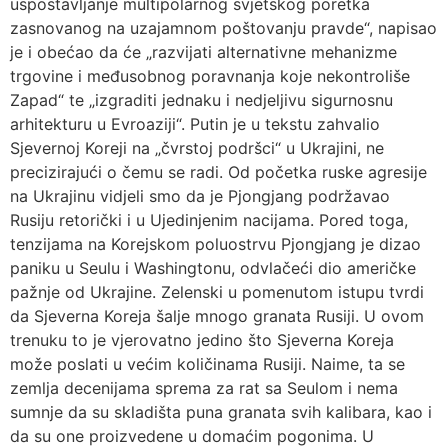
uspostavljanje multipolarnog svjetskog poretka
zasnovanog na uzajamnom poštovanju pravde“, napisao
je i obećao da će „razvijati alternativne mehanizme
trgovine i međusobnog poravnanja koje nekontroliše
Zapad“ te „izgraditi jednaku i nedjeljivu sigurnosnu
arhitekturu u Evroaziji“. Putin je u tekstu zahvalio
Sjevernoj Koreji na „čvrstoj podršci“ u Ukrajini, ne
precizirajući o čemu se radi. Od početka ruske agresije
na Ukrajinu vidjeli smo da je Pjongjang podržavao
Rusiju retorički i u Ujedinjenim nacijama. Pored toga,
tenzijama na Korejskom poluostrvu Pjongjang je dizao
paniku u Seulu i Washingtonu, odvlačeći dio američke
pažnje od Ukrajine. Zelenski u pomenutom istupu tvrdi
da Sjeverna Koreja šalje mnogo granata Rusiji. U ovom
trenuku to je vjerovatno jedino što Sjeverna Koreja
može poslati u većim količinama Rusiji. Naime, ta se
zemlja decenijama sprema za rat sa Seulom i nema
sumnje da su skladišta puna granata svih kalibara, kao i
da su one proizvedene u domaćim pogonima. U