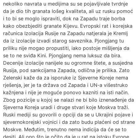
nekoliko navrata u medijima su se pojavljivale tvrdnje
da je dio tih granata lošeg kvaliteta, ali uz rusku pomoć
i to bi se moglo ispraviti, dok na Zapadu traje borba
kako obezbjediti granate Kijevu. Evropski rat i korejska
računica Izolacija Rusije na Zapadu natjerala je Kremlj
da iz izolacije izvadi starog saveznika. Pjongjang tu
priliku nije mogao propustiti, iako postoje mišljenja da
se to ne sviđa Kini. Pjongjang nema luksuz da bira.
Decenije izolacije nanijele su ogromne štete, a susjedna
Rusija, pod sankcijama Zapada, odlična je prilika. Zato
Zelenski kaže da za isporuke iz Sjeverne Koreje nema
rješenja, jer je ta država od Zapada i UN-a višestruko
kažnjena i nije je moguće ponovo kazniti na isti način.
Zbog pozicije u kojoj se nalazi ne bi bilo iznenađenje da
Sjeverna Koreja uradi i druge stvari koje Moskva traži.
Ruski mediji su govorili o opciji da se u Ukrajini pojave i
sjevernokorejski vojnici i da zato budu plaćeni od strane
Moskve. Međutim, trenutno nema indicija da će se to
desiti. Ali ono što je očito da je u rat na istoku Evrope