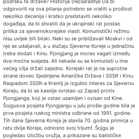
podršku te države? Historija (ne)saradnje Da bi
odgovorili na ova pitanja potrebno se vratiti u prošlost
nekoliko decenija i kratko predstaviti nekoliko
događaja, da bi shvatili da je ukrajinski rat postao
prilika za sjevernokorejske vlasti. Komunistički režimu
nisu uvijek bili bliski. Neki su se približavali Moskvi i od
nje se udaljavali, a u slučaju Sjeverne Koreje u jednačinu
treba dodati i Kinu. Pjongjang je morao vagati između
dva moćna susjeda. Ali nekada su se komunisti u ime
većeg cilja držali zajedno. Korejski rat je na suprotne
strane doveo Sjedinjene Američke Države i SSSR i Kinu.
Raspadom SSSR-a Kremlj je izgubio interes za Sjevernu
Koreju, da bi se kasnije svrstao uz Zapad protiv
Pjongjanga, koji je ostao usamljen i ovisan od Kine.
Šojguova posjeta Pjongjangu u julu prošle godine bila je
prva posjeta ruskog ministra odbrane od 1991. godine.
Tih dana Sjeverna Koreja je slavila 70. godina primirja u
ratu dvije Koreje, odnosno svoj trijumf. Šojgu je
pogledao izložbu oružja, a prikazane su balističke