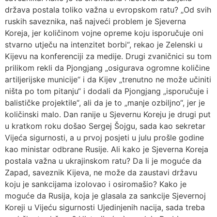
država postala toliko važna u evropskom ratu? „Od svih
ruskih saveznika, naš najveći problem je Sjeverna
Koreja, jer količinom vojne opreme koju isporučuje oni
stvarno utječu na intenzitet borbi“, rekao je Zelenski u
Kijevu na konferenciji za medije. Drugi zvaničnici su tom
prilikom rekli da Pjongjang „osigurava ogromne količine
artiljerijske municije“ i da Kijev „trenutno ne može učiniti
ništa po tom pitanju“ i dodali da Pjongjang „isporučuje i
balističke projektile“, ali da je to „manje ozbiljno“, jer je
količinski malo. Dan ranije u Sjevernu Koreju je drugi put
u kratkom roku došao Sergej Šojgu, sada kao sekretar
Vijeća sigurnosti, a u prvoj posjeti u julu prošle godine
kao ministar odbrane Rusije. Ali kako je Sjeverna Koreja
postala važna u ukrajinskom ratu? Da li je moguće da
Zapad, saveznik Kijeva, ne može da zaustavi državu
koju je sankcijama izolovao i osiromašio? Kako je
moguće da Rusija, koja je glasala za sankcije Sjevernoj
Koreji u Vijeću sigurnosti Ujedinjenih nacija, sada treba