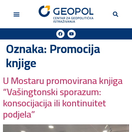
Geopol u medijima
Podržite naš rad
Oznaka:
Promocija
knjige
U Mostaru promovirana knjiga
“Vašingtonski sporazum:
konsocijacija ili kontinuitet
podjela”