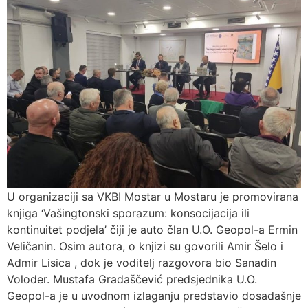
U organizaciji sa VKBI Mostar u Mostaru je promovirana
knjiga ‘Vašingtonski sporazum: konsocijacija ili
kontinuitet podjela’ čiji je auto član U.O. Geopol-a Ermin
Veličanin. Osim autora, o knjizi su govorili Amir Šelo i
Admir Lisica , dok je voditelj razgovora bio Sanadin
Voloder. Mustafa Gradaščević predsjednika U.O.
Geopol-a je u uvodnom izlaganju predstavio dosadašnje