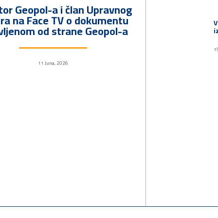
tor Geopol-a i član Upravnog
ra na Face TV o dokumentu
V
vljenom od strane Geopol-a
i
1
11 Juna, 2026