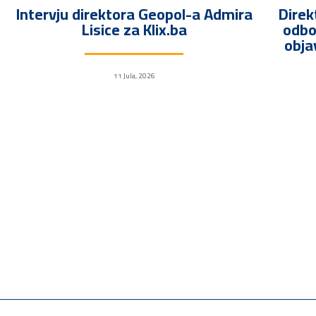
Intervju direktora Geopol-a Admira
Direk
Lisice za Klix.ba
odbo
obja
11 Jula, 2026