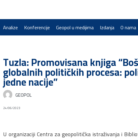
Analize
Konferencije
Geopol u medijima
Izdanja
O nama
Tuzla: Promovisana knjiga “Boš
globalnih političkih procesa: po
jedne nacije”
GEOPOL
24/06/2023
U organizaciji Centra za geopolitička istraživanja i Bibli