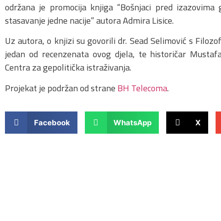
održana je promocija knjiga “Bošnjaci pred izazovima gl
stasavanje jedne nacije” autora Admira Lisice.
Uz autora, o knjizi su govorili dr. Sead Selimović s Filozof
jedan od recenzenata ovog djela, te historičar Mustaf
Centra za gepolitička istraživanja.
Projekat je podržan od strane
BH Telecoma
.
Facebook
WhatsApp
X