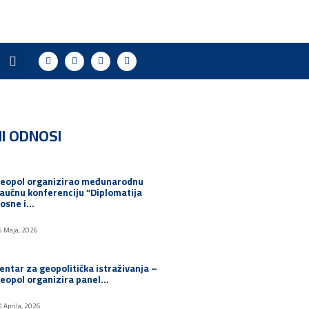
I ODNOSI
eopol organizirao međunarodnu
aučnu konferenciju “Diplomatija
osne i…
5 Maja, 2026
entar za geopolitička istraživanja –
eopol organizira panel…
0 Aprila, 2026