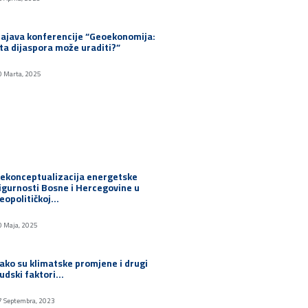
ajava konferencije “Geoekonomija:
ta dijaspora može uraditi?”
0 Marta, 2025
ekonceptualizacija energetske
igurnosti Bosne i Hercegovine u
eopolitičkoj…
0 Maja, 2025
ako su klimatske promjene i drugi
judski faktori…
7 Septembra, 2023