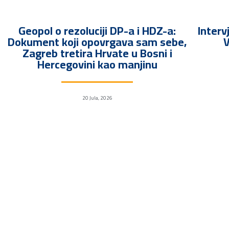
Geopol o rezoluciji DP-a i HDZ-a:
Interv
Dokument koji opovrgava sam sebe,
V
Zagreb tretira Hrvate u Bosni i
Hercegovini kao manjinu
20 Jula, 2026