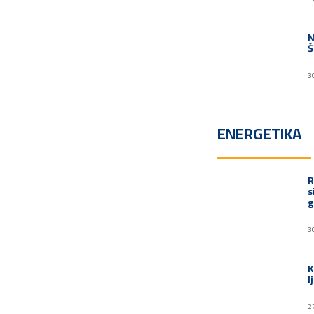
N
Š
3
ENERGETIKA
R
s
g
3
K
l
2