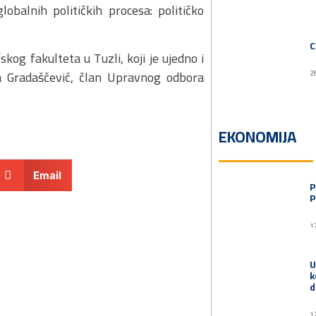
obalnih političkih procesa: političko
C
skog fakulteta u Tuzli, koji je ujedno i
a Gradaščević, član Upravnog odbora
2
EKONOMIJA
Email
P
P
1
U
k
d
1