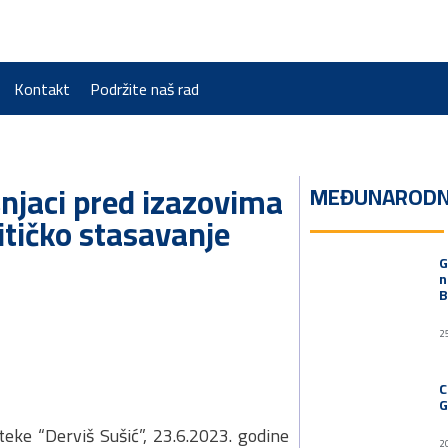
Kontakt
Podržite naš rad
njaci pred izazovima
MEĐUNARODN
litičko stasavanje
G
n
B
2
C
G
oteke “Derviš Sušić”, 23.6.2023. godine
2