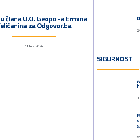
ju člana U.O. Geopol-a Ermina
D
eličanina za Odgovor.ba
2
11 Jula, 2026
SIGURNOST
A
h
3
R
s
g
3