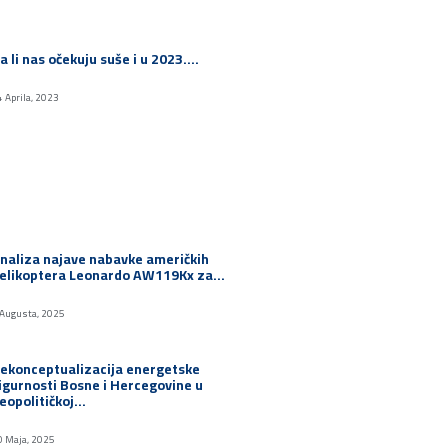
a li nas očekuju suše i u 2023.…
4 Aprila, 2023
naliza najave nabavke američkih
elikoptera Leonardo AW119Kx za…
 Augusta, 2025
ekonceptualizacija energetske
igurnosti Bosne i Hercegovine u
eopolitičkoj…
0 Maja, 2025