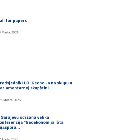
all for papers
6 Marta, 2026
redsjednik U.O. Geopol-a na skupu u
arlamentarnoj skupštini…
7 Oktobra, 2025
 Sarajevu održana velika
onferencija “Geoekonomija: Šta
ijaspora…
2 Aprila, 2025