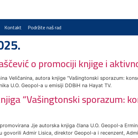
Kontakt
Podržite naš rad
025.
aščević o promociji knjige i aktiv
 Veličanina, autora knjige “Vašingtonski sporazum: konsocij
nika U.O. Geopol-a u emisiji DDBiH na Hayat TV.
jiga “Vašingtonski sporazum: konso
 promovirana Jje autorska knjiga člana U.O. Geopol-a Ermin
i su govorili Admir Lisica, direktor Geopol-a i recenzent, Ad