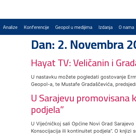
Analize
Konferencije
Geopol u medijima
Izdanja
O nama
Dan:
2. Novembra 2
Hayat TV: Veličanin i Grad
U nastavku možete pogledati gostovanje Ermina
Geopol-a, te Mustafe Gradaščevića, predsjed
U Sarajevu promovisana kn
podjela”
U Vijećničkoj sali Općine Novi Grad Sarajevo
Konsocijacija ili kontinuitet podjela”. O knjiz