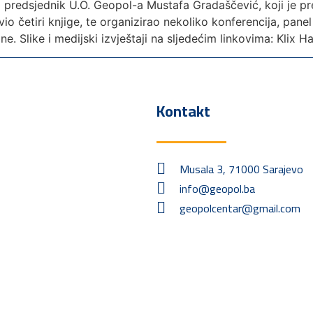
 predsjednik U.O. Geopol-a Mustafa Gradaščević, koji je pr
io četiri knjige, te organizirao nekoliko konferencija, pan
ine. Slike i medijski izvještaji na sljedećim linkovima: Kli
Kontakt
Musala 3, 71000 Sarajevo
info@geopol.ba
geopolcentar@gmail.com