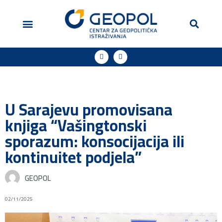
Geopol u medijima
Podržite naš rad
U Sarajevu promovisana
knjiga “Vašingtonski
sporazum: konsocijacija ili
kontinuitet podjela”
GEOPOL
02/11/2025