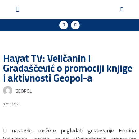
Geopol u medijima
Podržite naš rad
Hayat TV: Veličanin i
Gradaščević o promociji knjige
i aktivnosti Geopol-a
GEOPOL
02/11/2025
U nastavku možete pogledati gostovanje Ermina
Veličanina, autora knjige “Vašingtonski sporazum: