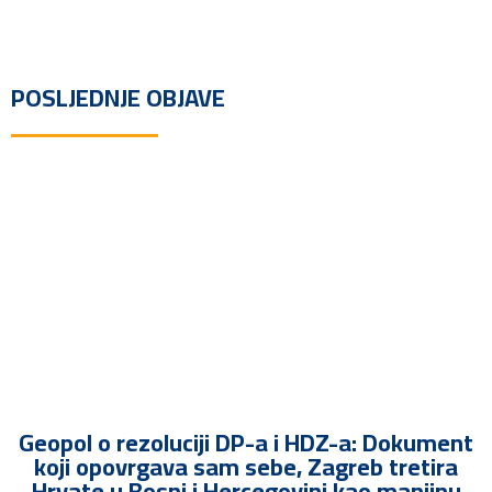
POSLJEDNJE OBJAVE
Geopol o rezoluciji DP-a i HDZ-a: Dokument
koji opovrgava sam sebe, Zagreb tretira
Hrvate u Bosni i Hercegovini kao manjinu