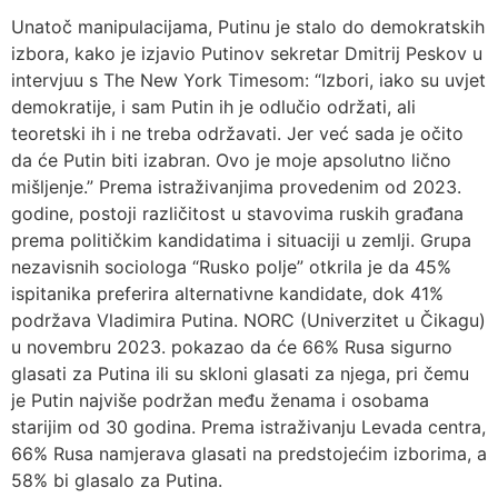
Unatoč manipulacijama, Putinu je stalo do demokratskih
izbora, kako je izjavio Putinov sekretar Dmitrij Peskov u
intervjuu s The New York Timesom: “Izbori, iako su uvjet
demokratije, i sam Putin ih je odlučio održati, ali
teoretski ih i ne treba održavati. Jer već sada je očito
da će Putin biti izabran. Ovo je moje apsolutno lično
mišljenje.” Prema istraživanjima provedenim od 2023.
godine, postoji različitost u stavovima ruskih građana
prema političkim kandidatima i situaciji u zemlji. Grupa
nezavisnih sociologa “Rusko polje” otkrila je da 45%
ispitanika preferira alternativne kandidate, dok 41%
podržava Vladimira Putina. NORC (Univerzitet u Čikagu)
u novembru 2023. pokazao da će 66% Rusa sigurno
glasati za Putina ili su skloni glasati za njega, pri čemu
je Putin najviše podržan među ženama i osobama
starijim od 30 godina. Prema istraživanju Levada centra,
66% Rusa namjerava glasati na predstojećim izborima, a
58% bi glasalo za Putina.