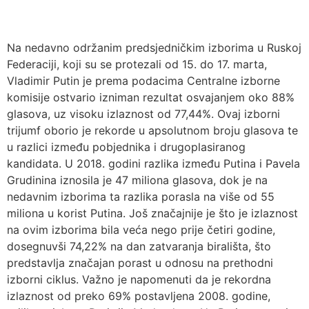
Na nedavno održanim predsjedničkim izborima u Ruskoj
Federaciji, koji su se protezali od 15. do 17. marta,
Vladimir Putin je prema podacima Centralne izborne
komisije ostvario izniman rezultat osvajanjem oko 88%
glasova, uz visoku izlaznost od 77,44%. Ovaj izborni
trijumf oborio je rekorde u apsolutnom broju glasova te
u razlici između pobjednika i drugoplasiranog
kandidata. U 2018. godini razlika između Putina i Pavela
Grudinina iznosila je 47 miliona glasova, dok je na
nedavnim izborima ta razlika porasla na više od 55
miliona u korist Putina. Još značajnije je što je izlaznost
na ovim izborima bila veća nego prije četiri godine,
dosegnuvši 74,22% na dan zatvaranja birališta, što
predstavlja značajan porast u odnosu na prethodni
izborni ciklus. Važno je napomenuti da je rekordna
izlaznost od preko 69% postavljena 2008. godine,