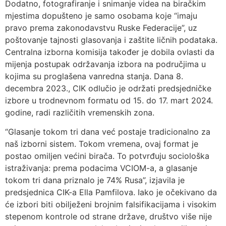
Dodatno, fotografiranje i snimanje videa na biračkim
mjestima dopušteno je samo osobama koje “imaju
pravo prema zakonodavstvu Ruske Federacije”, uz
poštovanje tajnosti glasovanja i zaštite ličnih podataka.
Centralna izborna komisija također je dobila ovlasti da
mijenja postupak održavanja izbora na područjima u
kojima su proglašena vanredna stanja. Dana 8.
decembra 2023., CIK odlučio je održati predsjedničke
izbore u trodnevnom formatu od 15. do 17. mart 2024.
godine, radi različitih vremenskih zona.
“Glasanje tokom tri dana već postaje tradicionalno za
naš izborni sistem. Tokom vremena, ovaj format je
postao omiljen većini birača. To potvrđuju sociološka
istraživanja: prema podacima VCIOM-a, a glasanje
tokom tri dana priznalo je 74% Rusa”, izjavila je
predsjednica CIK-a Ella Pamfilova. Iako je očekivano da
će izbori biti obilježeni brojnim falsifikacijama i visokim
stepenom kontrole od strane države, društvo više nije