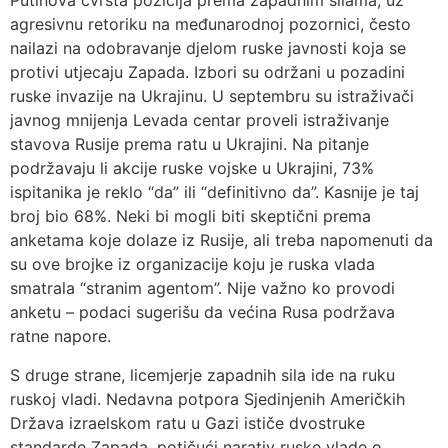
Putinova čvrsta pozicija prema zapadnim silama, uz
agresivnu retoriku na međunarodnoj pozornici, često
nailazi na odobravanje djelom ruske javnosti koja se
protivi utjecaju Zapada. Izbori su održani u pozadini
ruske invazije na Ukrajinu. U septembru su istraživači
javnog mnijenja Levada centar proveli istraživanje
stavova Rusije prema ratu u Ukrajini. Na pitanje
podržavaju li akcije ruske vojske u Ukrajini, 73%
ispitanika je reklo “da” ili “definitivno da”. Kasnije je taj
broj bio 68%. Neki bi mogli biti skeptični prema
anketama koje dolaze iz Rusije, ali treba napomenuti da
su ove brojke iz organizacije koju je ruska vlada
smatrala “stranim agentom”. Nije važno ko provodi
anketu – podaci sugerišu da većina Rusa podržava
ratne napore.
S druge strane, licemjerje zapadnih sila ide na ruku
ruskoj vladi. Nedavna potpora Sjedinjenih Američkih
Država izraelskom ratu u Gazi ističe dvostruke
standarde Zapada, potičući narativ ruske vlade o