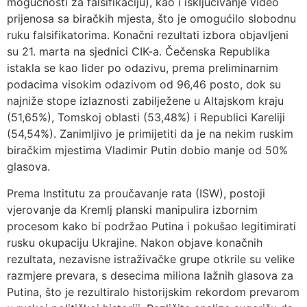
mogućnosti za falsifikaciju), kao i isključivanje video
prijenosa sa biračkih mjesta, što je omogućilo slobodnu
ruku falsifikatorima. Konačni rezultati izbora objavljeni
su 21. marta na sjednici CIK-a. Čečenska Republika
istakla se kao lider po odazivu, prema preliminarnim
podacima visokim odazivom od 96,46 posto, dok su
najniže stope izlaznosti zabilježene u Altajskom kraju
(51,65%), Tomskoj oblasti (53,48%) i Republici Kareliji
(54,54%). Zanimljivo je primijetiti da je na nekim ruskim
biračkim mjestima Vladimir Putin dobio manje od 50%
glasova.
Prema Institutu za proučavanje rata (ISW), postoji
vjerovanje da Kremlj planski manipulira izbornim
procesom kako bi podržao Putina i pokušao legitimirati
rusku okupaciju Ukrajine. Nakon objave konačnih
rezultata, nezavisne istraživačke grupe otkrile su velike
razmjere prevara, s desecima miliona lažnih glasova za
Putina, što je rezultiralo historijskim rekordom prevarom