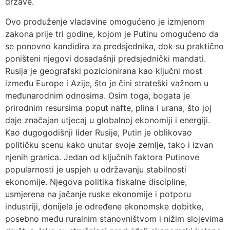
države.
Ovo produženje vladavine omogućeno je izmjenom
zakona prije tri godine, kojom je Putinu omogućeno da
se ponovno kandidira za predsjednika, dok su praktično
poništeni njegovi dosadašnji predsjednički mandati.
Rusija je geografski pozicionirana kao ključni most
između Europe i Azije, što je čini strateški važnom u
međunarodnim odnosima. Osim toga, bogata je
prirodnim resursima poput nafte, plina i urana, što joj
daje značajan utjecaj u globalnoj ekonomiji i energiji.
Kao dugogodišnji lider Rusije, Putin je oblikovao
političku scenu kako unutar svoje zemlje, tako i izvan
njenih granica. Jedan od ključnih faktora Putinove
popularnosti je uspjeh u održavanju stabilnosti
ekonomije. Njegova politika fiskalne discipline,
usmjerena na jačanje ruske ekonomije i potporu
industriji, donijela je određene ekonomske dobitke,
posebno među ruralnim stanovništvom i nižim slojevima