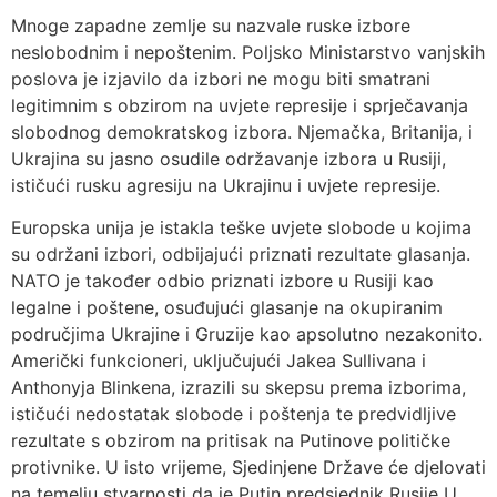
Mnoge zapadne zemlje su nazvale ruske izbore
neslobodnim i nepoštenim. Poljsko Ministarstvo vanjskih
poslova je izjavilo da izbori ne mogu biti smatrani
legitimnim s obzirom na uvjete represije i sprječavanja
slobodnog demokratskog izbora. Njemačka, Britanija, i
Ukrajina su jasno osudile održavanje izbora u Rusiji,
ističući rusku agresiju na Ukrajinu i uvjete represije.
Europska unija je istakla teške uvjete slobode u kojima
su održani izbori, odbijajući priznati rezultate glasanja.
NATO je također odbio priznati izbore u Rusiji kao
legalne i poštene, osuđujući glasanje na okupiranim
područjima Ukrajine i Gruzije kao apsolutno nezakonito.
Američki funkcioneri, uključujući Jakea Sullivana i
Anthonyja Blinkena, izrazili su skepsu prema izborima,
ističući nedostatak slobode i poštenja te predvidljive
rezultate s obzirom na pritisak na Putinove političke
protivnike. U isto vrijeme, Sjedinjene Države će djelovati
na temelju stvarnosti da je Putin predsjednik Rusije U