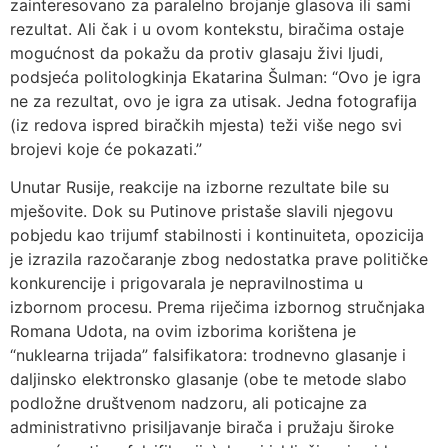
zainteresovano za paralelno brojanje glasova ili sami
rezultat. Ali čak i u ovom kontekstu, biračima ostaje
mogućnost da pokažu da protiv glasaju živi ljudi,
podsjeća politologkinja Ekatarina Šulman: “Ovo je igra
ne za rezultat, ovo je igra za utisak. Jedna fotografija
(iz redova ispred biračkih mjesta) teži više nego svi
brojevi koje će pokazati.”
Unutar Rusije, reakcije na izborne rezultate bile su
mješovite. Dok su Putinove pristaše slavili njegovu
pobjedu kao trijumf stabilnosti i kontinuiteta, opozicija
je izrazila razočaranje zbog nedostatka prave političke
konkurencije i prigovarala je nepravilnostima u
izbornom procesu. Prema riječima izbornog stručnjaka
Romana Udota, na ovim izborima korištena je
“nuklearna trijada” falsifikatora: trodnevno glasanje i
daljinsko elektronsko glasanje (obe te metode slabo
podložne društvenom nadzoru, ali poticajne za
administrativno prisiljavanje birača i pružaju široke