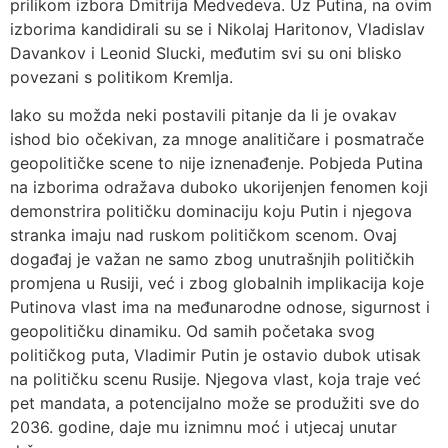
prilikom izbora Dmitrija Medvedeva. Uz Putina, na ovim
izborima kandidirali su se i Nikolaj Haritonov, Vladislav
Davankov i Leonid Slucki, međutim svi su oni blisko
povezani s politikom Kremlja.
Iako su možda neki postavili pitanje da li je ovakav
ishod bio očekivan, za mnoge analitičare i posmatrače
geopolitičke scene to nije iznenađenje. Pobjeda Putina
na izborima odražava duboko ukorijenjen fenomen koji
demonstrira političku dominaciju koju Putin i njegova
stranka imaju nad ruskom političkom scenom. Ovaj
događaj je važan ne samo zbog unutrašnjih političkih
promjena u Rusiji, već i zbog globalnih implikacija koje
Putinova vlast ima na međunarodne odnose, sigurnost i
geopolitičku dinamiku. Od samih početaka svog
političkog puta, Vladimir Putin je ostavio dubok utisak
na političku scenu Rusije. Njegova vlast, koja traje već
pet mandata, a potencijalno može se produžiti sve do
2036. godine, daje mu iznimnu moć i utjecaj unutar