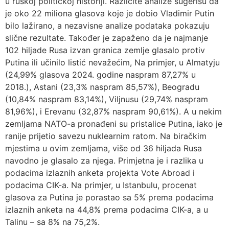
u ruskoj političkoj historiji. Različite analize sugerišu da
je oko 22 miliona glasova koje je dobio Vladimir Putin
bilo lažirano, a nezavisne analize podataka pokazuju
slične rezultate. Također je zapaženo da je najmanje
102 hiljade Rusa izvan granica zemlje glasalo protiv
Putina ili učinilo listić nevažećim, Na primjer, u Almatyju
(24,99% glasova 2024. godine naspram 87,27% u
2018.), Astani (23,3% naspram 85,57%), Beogradu
(10,84% naspram 83,14%), Viljnusu (29,74% naspram
81,96%), i Erevanu (32,87% naspram 90,61%). A u nekim
zemljama NATO-a pronađeni su pristalice Putina, iako je
ranije prijetio savezu nuklearnim ratom. Na biračkim
mjestima u ovim zemljama, više od 36 hiljada Rusa
navodno je glasalo za njega. Primjetna je i razlika u
podacima izlaznih anketa projekta Vote Abroad i
podacima CIK-a. Na primjer, u Istanbulu, procenat
glasova za Putina je porastao sa 5% prema podacima
izlaznih anketa na 44,8% prema podacima CIK-a, a u
Talinu – sa 8% na 75,2%.