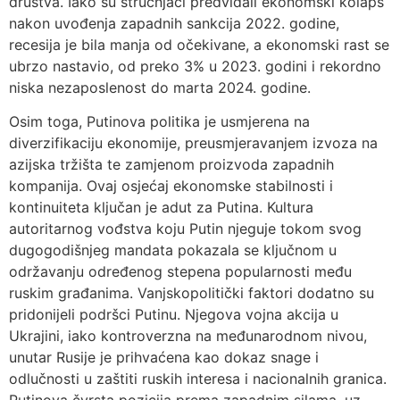
društva. Iako su stručnjaci predviđali ekonomski kolaps
nakon uvođenja zapadnih sankcija 2022. godine,
recesija je bila manja od očekivane, a ekonomski rast se
ubrzo nastavio, od preko 3% u 2023. godini i rekordno
niska nezaposlenost do marta 2024. godine.
Osim toga, Putinova politika je usmjerena na
diverzifikaciju ekonomije, preusmjeravanjem izvoza na
azijska tržišta te zamjenom proizvoda zapadnih
kompanija. Ovaj osjećaj ekonomske stabilnosti i
kontinuiteta ključan je adut za Putina. Kultura
autoritarnog vođstva koju Putin njeguje tokom svog
dugogodišnjeg mandata pokazala se ključnom u
održavanju određenog stepena popularnosti među
ruskim građanima. Vanjskopolitički faktori dodatno su
pridonijeli podršci Putinu. Njegova vojna akcija u
Ukrajini, iako kontroverzna na međunarodnom nivou,
unutar Rusije je prihvaćena kao dokaz snage i
odlučnosti u zaštiti ruskih interesa i nacionalnih granica.