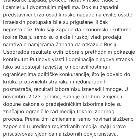
licemjerju i dvostrukim mjerilima. Dok su zapadni
predstavnici brzo osudili ruske napade na civile, osude
izraelskih postupaka bile su prigušene ili čak
nepostojeće. Pokušaji Zapada da ekonomski i kulturno
izolira Rusiju samo su olakšali ruskoj vladi prodaju
narativa o namjerama Zapada da otkazuje Rusiju.
Usporedba rezultata ovih izbora s prethodnim pokazuje
kontinuitet Putinove vlasti i dominacije njegove stranke.
Iako su postojali izvještaji o nepravilnostima i
ograničenjima političke konkurencije, što je dovelo do
kritika protivničkih stranaka i međunarodnih
posmatrača, rezultati izbora nisu iznenadili mnoge. U
novembru 2023. godine, Putin je odobrio izmjene i
dopune zakona o predsjedničkim izborima koje su
značajno ograničile rad medija tokom izbornog
procesa. Prema tim izmjenama, samo novinari službeno
zaposleni u uredima registriranih medija imaju pravo
prisustvovati sjednicama izbornih povjerenstava.