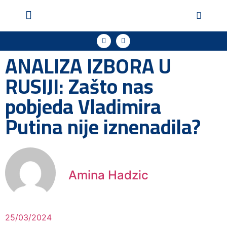
Geopol u medijima
Podržite naš rad
ANALIZA IZBORA U
RUSIJI: Zašto nas
pobjeda Vladimira
Putina nije iznenadila?
Amina Hadzic
25/03/2024