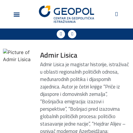
Geopol u medijima
Podržite naš rad
Admir Lisica
Admir Lisica je magistar historije, istraživač
u oblasti regionalnih političkih odnosa,
međunarodnih politika i dijaspornih
zajednica. Autor je četiri knjige “Priče iz
dijaspore i domovinskih zemalja”,
“Bošnjačka emigracija: izazovi i
perspektive”, “Bošnjaci pred izazovima
globalnih političkih procesa: političko
stasavanje jedne nacije”, “Hejdrar Alijev –
osnivač modernog Azerbejdžana: