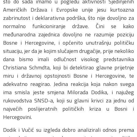
što do sada imamo u pogledu aktivnosti Sjedinjenih
Američkih Država i Evropske unije jesu kurtoazna
zabrinutost i deklarativna podrška, što nije dovoljno za
normalno funkcioniranje države. Čini se kako
međunarodna zajednica dovoljno ne razumije poziciju
Bosne i Hercegovine, i općenito unutrašnju političku
situaciju, jer da je kojim slučajem drugačije, prije nekoliko
dana bismo imali odlučnost visokog predstavnika
Christiana Schmdta, koji bi detektirao glavne prijetnje
miru i državnoj opstojnosti Bosne i Hercegovine, te
adekvatno reagirao. Jedina reakcija koja nakon svega
ima smisla jeste smjena Milorada Dodika, i najužeg
rukovodstva SNSD-a, koji su glavni krivci za jednu od
najvećih poslijeratnih političkih kriza u Bosni i
Hercegovini.
Dodik i Vučić su izgleda dobro analizirali odnos prema