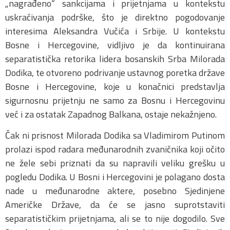
„nagrađeno“ sankcijama i prijetnjama u kontekstu
uskraćivanja podrške, što je direktno pogodovanje
interesima Aleksandra Vučića i Srbije. U kontekstu
Bosne i Hercegovine, vidljivo je da kontinuirana
separatistička retorika lidera bosanskih Srba Milorada
Dodika, te otvoreno podrivanje ustavnog poretka države
Bosne i Hercegovine, koje u konačnici predstavlja
sigurnosnu prijetnju ne samo za Bosnu i Hercegovinu
već i za ostatak Zapadnog Balkana, ostaje nekažnjeno.
Čak ni prisnost Milorada Dodika sa Vladimirom Putinom
prolazi ispod radara međunarodnih zvaničnika koji očito
ne žele sebi priznati da su napravili veliku grešku u
pogledu Dodika. U Bosni i Hercegovini je polagano dosta
nade u međunarodne aktere, posebno Sjedinjene
Američke Države, da će se jasno suprotstaviti
separatističkim prijetnjama, ali se to nije dogodilo. Sve