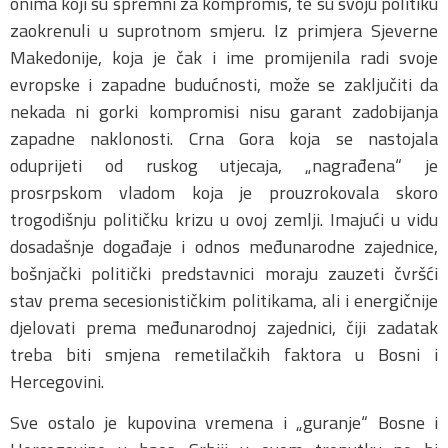
onima koji su spremni za kompromis, te su svoju politiku
zaokrenuli u suprotnom smjeru. Iz primjera Sjeverne
Makedonije, koja je čak i ime promijenila radi svoje
evropske i zapadne budućnosti, može se zaključiti da
nekada ni gorki kompromisi nisu garant zadobijanja
zapadne naklonosti. Crna Gora koja se nastojala
oduprijeti od ruskog utjecaja, „nagrađena“ je
prosrpskom vladom koja je prouzrokovala skoro
trogodišnju političku krizu u ovoj zemlji. Imajući u vidu
dosadašnje događaje i odnos međunarodne zajednice,
bošnjački politički predstavnici moraju zauzeti čvršći
stav prema secesionističkim politikama, ali i energičnije
djelovati prema međunarodnoj zajednici, čiji zadatak
treba biti smjena remetilačkih faktora u Bosni i
Hercegovini.
Sve ostalo je kupovina vremena i „guranje“ Bosne i