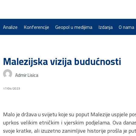
Analize
Konferencije
Geopol u medijima
Izdanja
O nama
Malezijska vizija budućnosti
Admir Lisica
17/04/2023
Malo je država u svijetu koje su poput Malezije uspjele po
uprkos velikim etničkim i vjerskim podjelama. Ova dan
svoje kratke, ali izuzetno zanimljive historije prošla je p