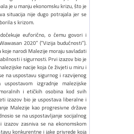
pala je u manju ekonomsku krizu, što je
a situacija nije dugo potrajala jer se
orila s krizom.
dočekuje euforično, o čemu govori i
“Wawasan 2020” (“Vizija budućnosti”).
 koje narodi Malezije moraju savladati
ilnosti i sigurnosti. Prvi izazov bio je
lezijske nacije koja će živjeti u miru i
 se na uspostavu sigurnog i razvijenog
za uspostavom izgradnje malezijske
moralnih i etičkih osobina kod svih
ti izazov bio je uspostava liberalne i
ranje Malezije kao progresivne države
nosio se na uspostavljanje socijalnog
smi izazov zasniva se na ekonomskom
stavu konkurentne i jake privrede koja