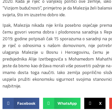
2020. Kada je riječ o vanjskoj politici ove zemlje, iak
“Vizijom budućnosti”, primjetno je da Malezija želi balans
svijeta, što im izuzetno dobro ide.
Ipak, Malezija nikada nije krila posebno osjećaje pre
čemu govori veoma dobra i plodonosna saradnja s Rep
2019. godine potpisali čak 15 sporazuma o saradnji na po
je riječ o odnosima s našom domovinom, nije potrebn
ulaganja Malezije u Bosnu i Hercegovinu, čemu je p
predsjednika Alije Izetbegovića s Mohamedom Mahathi
jeste da bismo kao država morali više posvetiti pažnje n
imamo dosta toga naučiti. Iako zemlja poprilično slož
uspjela pružiti ekonomsku sigurnost svojima stanovnic
najbitnije.
Facebook
WhatsApp
X