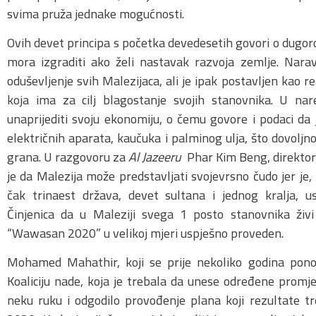
svima pruža jednake mogućnosti.
Ovih devet principa s početka devedesetih govori o dugoro
mora izgraditi ako želi nastavak razvoja zemlje. Nar
oduševljenje svih Malezijaca, ali je ipak postavljen kao 
koja ima za cilj blagostanje svojih stanovnika. U na
unaprijediti svoju ekonomiju, o čemu govore i podaci da 
električnih aparata, kaučuka i palminog ulja, što dovoljno
grana. U razgovoru za
Al Jazeeru
Phar Kim Beng, direktor
je da Malezija može predstavljati svojevrsno čudo jer je,
čak trinaest država, devet sultana i jednog kralja, usp
Činjenica da u Maleziji svega 1 posto stanovnika živi
“Wawasan 2020” u velikoj mjeri uspješno proveden.
Mohamed Mahathir, koji se prije nekoliko godina ponov
Koaliciju nade, koja je trebala da unese određene promje
neku ruku i odgodilo provođenje plana koji rezultate t