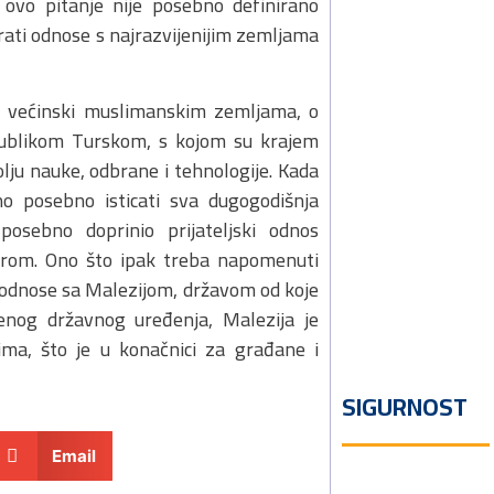
o ovo pitanje nije posebno definirano
irati odnose s najrazvijenijim zemljama
ma većinski muslimanskim zemljama, o
ublikom Turskom, s kojom su krajem
lju nauke, odbrane i tehnologije. Kada
o posebno isticati sva dugogodišnja
osebno doprinio prijateljski odnos
rom. Ono što ipak treba napomenuti
a odnose sa Malezijom, državom od koje
enog državnog uređenja, Malezija je
ima, što je u konačnici za građane i
SIGURNOST
Email