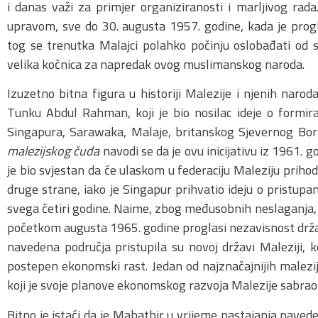
i danas važi za primjer organiziranosti i marljivog rad
upravom, sve do 30. augusta 1957. godine, kada je prog
tog se trenutka Malajci polahko počinju oslobađati od st
velika kočnica za napredak ovog muslimanskog naroda.
Izuzetno bitna figura u historiji Malezije i njenih narod
Tunku Abdul Rahman, koji je bio nosilac ideje o formira
Singapura, Sarawaka, Malaje, britanskog Sjevernog Bor
malezijskog čuda
navodi se da je ovu inicijativu iz 1961. g
je bio svjestan da će ulaskom u federaciju Maleziju prihod
druge strane, iako je Singapur prihvatio ideju o pristupanj
svega četiri godine. Naime, zbog međusobnih neslaganja, v
početkom augusta 1965. godine proglasi nezavisnost držav
navedena područja pristupila su novoj državi Maleziji, 
postepen ekonomski rast. Jedan od najznačajnijih malezi
koji je svoje planove ekonomskog razvoja Malezije sabra
Bitno je istaći da je Mahathir u vrijeme nastajanja naved