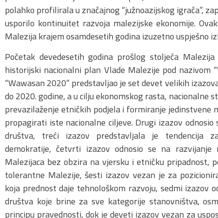
polahko profilirala u značajnog “južnoazijskog igrača”, za
usporilo kontinuitet razvoja malezijske ekonomije. Ovakv
Malezija krajem osamdesetih godina izuzetno uspješno izb
Početak devedesetih godina prošlog stoljeća Malezija 
historijski nacionalni plan Vlade Malezije pod nazivom 
“Wawasan 2020” predstavljao je set devet velikih izazova
do 2020. godine, a u cilju ekonomskog rasta, nacionalne stab
prevazilaženje etničkih podjela i formiranje jedinstvene ma
propagirati iste nacionalne ciljeve. Drugi izazov odnosio
društva, treći izazov predstavljala je tendencija 
demokratije, četvrti izazov odnosio se na razvijanje 
Malezijaca bez obzira na vjersku i etničku pripadnost, pe
tolerantne Malezije, šesti izazov vezan je za pozicioni
koja prednost daje tehnološkom razvoju, sedmi izazov od
društva koje brine za sve kategorije stanovništva, o
principu pravednosti, dok je deveti izazov vezan za uspo