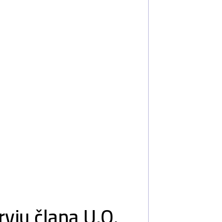
rvju člana U.O.