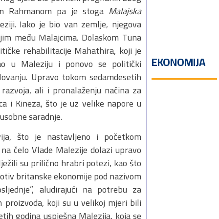
lom Rahmanom pa je stoga
Malajska
ziji. Iako je bio van zemlje, njegova
nijim među Malajcima. Dolaskom Tuna
čke rehabilitacije Mahathira, koji je
EKONOMIJA
o u Maleziju i ponovo se politički
lovanju. Upravo tokom sedamdesetih
azvoja, ali i pronalaženju načina za
a i Kineza, što je uz velike napore u
đusobne saradnje.
ja, što je nastavljeno i početkom
na čelo Vlade Malezije dolazi upravo
li su prilično hrabri potezi, kao što
rotiv britanske ekonomije pod nazivom
sljednje”, aludirajući na potrebu za
proizvoda, koji su u velikoj mjeri bili
tih godina uspješna Malezija, koja se