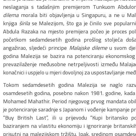
neslaganja s tadašnjim premijerom Tunkuom Abdu
dilema
morala biti objavljenja u Singapuru, a ne u Male
knjiga
širila
se Malezijom, što ga je činilo sve popular
Abdula Razaka na mjesto premijera počeo je proces politi
početkom sedamdesetih godina prošlog stoljeća doša
angažirao, sljedeći principe
Malajske dileme
u svom dje
godina Malezija se bazira na potenciranju ekonomskog r
prevazilaženje međusobne netrpeljivosti između Malajac
konačnici i uspjelo u mjeri dovoljnoj za uspostavljanje me
Tokom sedamdesetih godina Malezija se naglo razvi
osamdesetih godina, posebno nakon 1981. godine, kada 
Mohamed Mahathir. Period njegovog prvog mandata obilježi
je potenciranje saradnje s Japanom i vođenje kampanje p
“Buy British Last”, ili u prijevodu “Kupi britansko po
baziranjem na vlastitu ekonomiju i ignoriranje britanskih 
prisutni na malezijskom tržištu. Ipak, sredinom osamdese