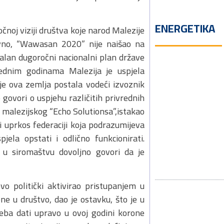
ENERGETIKA
čnoj viziji društva koje narod Malezije
avno, “Wawasan 2020” nije naišao na
realan dugoročni nacionalni plan države
rednim godinama Malezija je uspjela
je ova zemlja postala vodeći izvoznik
 govori o uspjehu različitih privrednih
 malezijskog “Echo Solutionsa”,istakao
 i uprkos federaciji koja podrazumijeva
jela opstati i odlično funkcionirati.
 u siromaštvu dovoljno govori da je
o politički aktivirao pristupanjem u
ne u društvo, dao je ostavku, što je u
reba dati upravo u ovoj godini korone