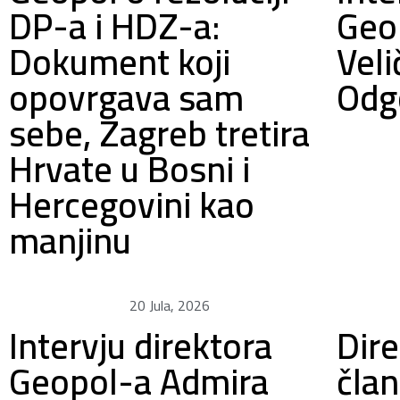
DP-a i HDZ-a:
Geo
Dokument koji
Veli
opovrgava sam
Odg
sebe, Zagreb tretira
Hrvate u Bosni i
Hercegovini kao
manjinu
20 Jula, 2026
Intervju direktora
Dire
Geopol-a Admira
čla