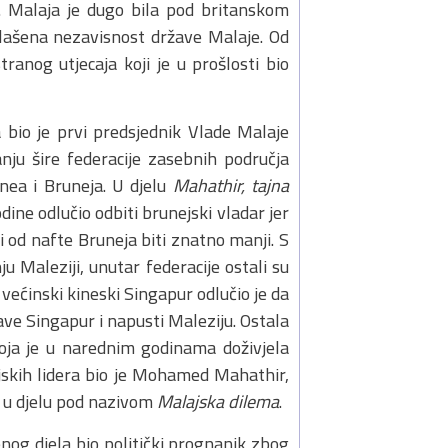
a. Malaja je dugo bila pod britanskom
lašena nezavisnost države Malaje. Od
ranog utjecaja koji je u prošlosti bio
a bio je prvi predsjednik Vlade Malaje
nju šire federacije zasebnih područja
nea i Bruneja. U djelu
Mahathir, tajna
odine odlučio odbiti brunejski vladar jer
i od nafte Bruneja biti znatno manji. S
u Maleziji, unutar federacije ostali su
ećinski kineski Singapur odlučio je da
e Singapur i napusti Maleziju. Ostala
koja je u narednim godinama doživjela
jskih lidera bio je Mohamed Mahathir,
o u djelu pod nazivom
Malajska dilema
.
enog djela bio politički prognanik zbog