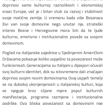
doprinosi samo kulturnoj raznolikosti i ekonomskoj
snazi Evrope, već je i bitan stub za razvoj i stabilnost
svoje matične zemlje. U vremenu kada više Bosanaca
živi van svoje domovine nego unutar nje, strateški
interes Bosne i Hercegovine mora biti da te ljude
kulturno, emotivno i institucionalno poveže sa svojom
domovinom.
Pogled na italijanske zajednice u Sjedinjenim Američkim
Državama pokazuje koliko uspješno ta povezanost može
funkcionisati. Generacijama su Italijani u dijaspori očuvali
svoj kulturni identitet, dok su istovremeno dali značajan
doprinos svojim novim domovinama. Ovaj uspjeh temelji
se na dubokoj ukorijenjenosti u italijanskoj kulturi, koja
se njeguje kroz ciljane mjere poput kulturnih
manifestacija, programa razmjene i institucionalne
podrške. Ova bliska povezanost sa domovinom nije