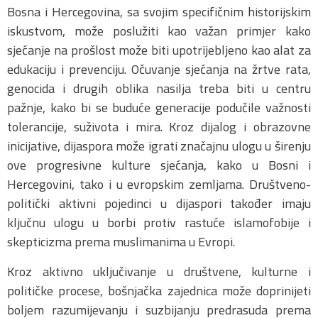
Bosna i Hercegovina, sa svojim specifičnim historijskim
iskustvom, može poslužiti kao važan primjer kako
sjećanje na prošlost može biti upotrijebljeno kao alat za
edukaciju i prevenciju. Očuvanje sjećanja na žrtve rata,
genocida i drugih oblika nasilja treba biti u centru
pažnje, kako bi se buduće generacije podučile važnosti
tolerancije, suživota i mira. Kroz dijalog i obrazovne
inicijative, dijaspora može igrati značajnu ulogu u širenju
ove progresivne kulture sjećanja, kako u Bosni i
Hercegovini, tako i u evropskim zemljama. Društveno-
politički aktivni pojedinci u dijaspori također imaju
ključnu ulogu u borbi protiv rastuće islamofobije i
skepticizma prema muslimanima u Evropi.
Kroz aktivno uključivanje u društvene, kulturne i
političke procese, bošnjačka zajednica može doprinijeti
boljem razumijevanju i suzbijanju predrasuda prema