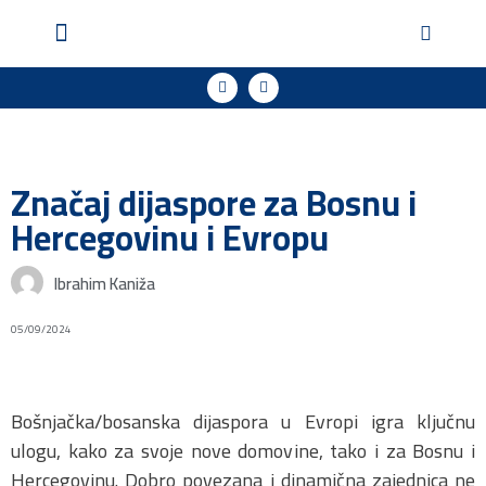
Geopol u medijima
Podržite naš rad
Značaj dijaspore za Bosnu i
Hercegovinu i Evropu
Ibrahim Kaniža
05/09/2024
Bošnjačka/bosanska dijaspora u Evropi igra ključnu
ulogu, kako za svoje nove domovine, tako i za Bosnu i
Hercegovinu. Dobro povezana i dinamična zajednica ne