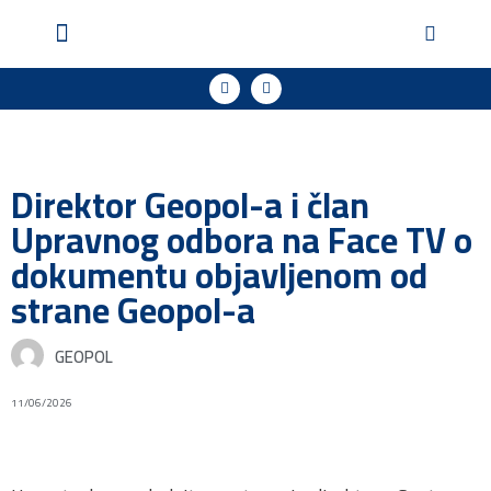
Geopol u medijima
Podržite naš rad
Direktor Geopol-a i član
Upravnog odbora na Face TV o
dokumentu objavljenom od
strane Geopol-a
GEOPOL
11/06/2026