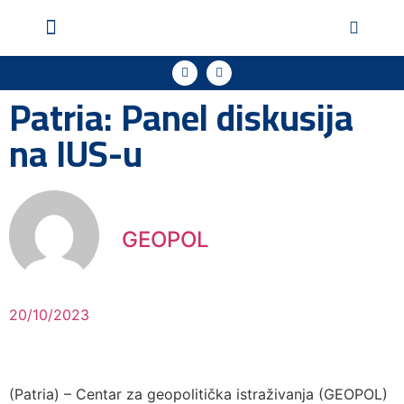
Geopol u medijima
Podržite naš rad
Patria: Panel diskusija
na IUS-u
GEOPOL
20/10/2023
(Patria) – Centar za geopolitička istraživanja (GEOPOL)