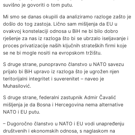
suvišno je govoriti o tom putu.
Mi smo se danas okupili da analiziramo razloge zašto je
došlo do tog zastoja. Lično sam mišljenja da EU u
ovakvoj konstelaciji odnosa u BiH ne bi bilo dobro
rješenje za nas iz razloga što bi se ubrzalo iseljavanje i
proces privatizacije naših ključnih strateških firmi koje
se ne bi mogle nositi na evropskom tržištu.
S druge strane, punopravno članstvo u NATO savezu
prijalo bi BiH upravo iz razloga što je ugrožen njen
teritorijalni integritet i suverenitet – naveo je
Muhasilović.
S druge strane, federalni zastupnik Admir Čavalić
mišljenja je da Bosna i Hercegovina nema alternative
NATO i EU putu.
– Dugoročno članstvo u NATO i EU vodi unapređenju
društvenih i ekonomskih odnosa, s naglaskom na