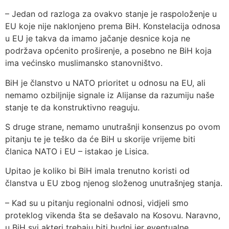
– Jedan od razloga za ovakvo stanje je raspoloženje u
EU koje nije naklonjeno prema BiH. Konstelacija odnosa
u EU je takva da imamo jačanje desnice koja ne
podržava općenito proširenje, a posebno ne BiH koja
ima većinsko muslimansko stanovništvo.
BiH je članstvo u NATO prioritet u odnosu na EU, ali
nemamo ozbiljnije signale iz Alijanse da razumiju naše
stanje te da konstruktivno reaguju.
S druge strane, nemamo unutrašnji konsenzus po ovom
pitanju te je teško da će BiH u skorije vrijeme biti
članica NATO i EU – istakao je Lisica.
Upitao je koliko bi BiH imala trenutno koristi od
članstva u EU zbog njenog složenog unutrašnjeg stanja.
– Kad su u pitanju regionalni odnosi, vidjeli smo
proteklog vikenda šta se dešavalo na Kosovu. Naravno,
u BiH svi akteri trebaju biti budni jer eventualne