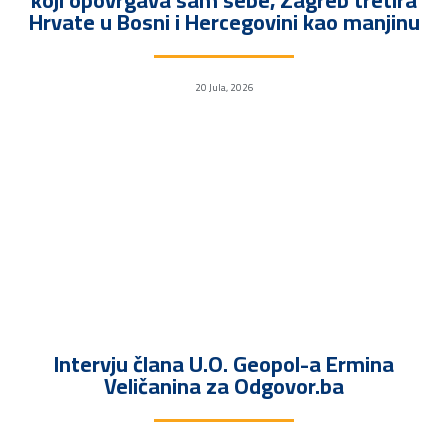
koji opovrgava sam sebe, Zagreb tretira
Hrvate u Bosni i Hercegovini kao manjinu
20 Jula, 2026
Intervju člana U.O. Geopol-a Ermina
Veličanina za Odgovor.ba