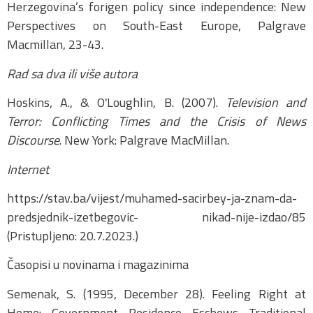
Herzegovina’s forigen policy since independence: New
Perspectives on South-East Europe, Palgrave
Macmillan, 23-43.
Rad sa dva ili više autora
Hoskins, A., & OʹLoughlin, B. (2007).
Television and
Terror: Conflicting Times and the Crisis of News
Discourse
. New York: Palgrave MacMillan.
Internet
https://stav.ba/vijest/muhamed-sacirbey-ja-znam-da-
predsjednik-izetbegovic- nikad-nije-izdao/85
(Pristupljeno: 20.7.2023.)
Časopisi u novinama i magazinima
Semenak, S. (1995, December 28). Feeling Right at
Home: Government Residence Eschews Traditional