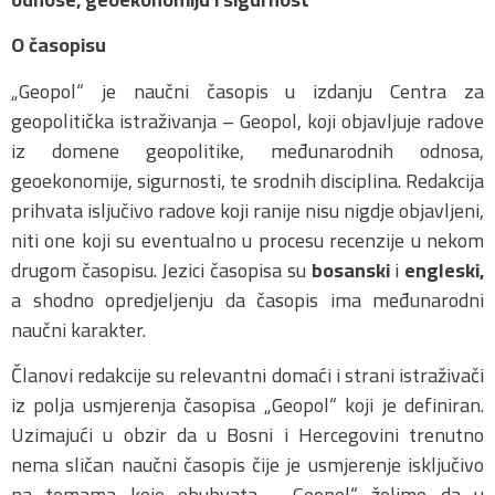
O časopisu
„Geopol“ je naučni časopis u izdanju Centra za
geopolitička istraživanja – Geopol, koji objavljuje radove
iz domene geopolitike, međunarodnih odnosa,
geoekonomije, sigurnosti, te srodnih disciplina. Redakcija
prihvata isljučivo radove koji ranije nisu nigdje objavljeni,
niti one koji su eventualno u procesu recenzije u nekom
drugom časopisu. Jezici časopisa su
bosanski
i
engleski,
a shodno opredjeljenju da časopis ima međunarodni
naučni karakter.
Članovi redakcije su relevantni domaći i strani istraživači
iz polja usmjerenja časopisa „Geopol“ koji je definiran.
Uzimajući u obzir da u Bosni i Hercegovini trenutno
nema sličan naučni časopis čije je usmjerenje isključivo
na temama koje obuhvata „Geopol“ želimo da u