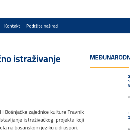
Kontakt
Podržite naš rad
no istraživanje
MEĐUNARODN
G
n
B
2
l i Bošnjačke zajednice kulture Travnik
C
G
stavljanje istraživačkog projekta koji
ola na bosanskom jeziku u dijaspori.
2