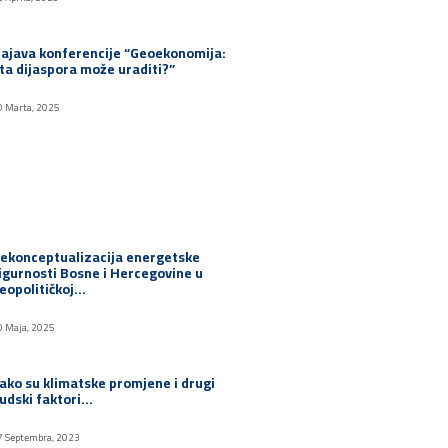
ajava konferencije “Geoekonomija:
ta dijaspora može uraditi?”
0 Marta, 2025
ekonceptualizacija energetske
igurnosti Bosne i Hercegovine u
eopolitičkoj…
0 Maja, 2025
ako su klimatske promjene i drugi
judski faktori…
7 Septembra, 2023