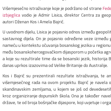
Višemjesečno istraživanje koje je podržano od strane
Fede
izbjeglica
vodio je Admir Lisica, direktor Centra za geop
autori Dženan Kos i Amela Bajrić.
U uvodnom dijelu, Lisica je pojasnio odnos između geopoliti
sastavnog dijela. On je pojasnio određene veze između ge
nameću u kontekstu očuvanja bosanskog jezika u regionu i 
među bosanskohercegovačkom dijasporom u početka agres
a koje su rezultirale time da se bosanski jezik, historija
danas uprkos izazovima od Velike Britanije do Australije.
Kos i Bajrić su prezentirali rezultate istraživanja, te 
višemjesečnog rada na ovom projektu. Bajrić je navela 
skandinavskim zemljama, u kojem se još od devedesetih 
kroz organiziranje dopunskih škola. Ona je također navel
države, te od broja bošnjačke dijaspore, koji uvjetuje i org