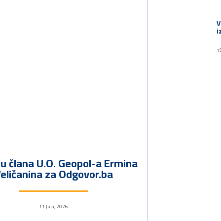
V
i
1
ju člana U.O. Geopol-a Ermina
eličanina za Odgovor.ba
11 Jula, 2026