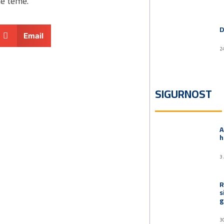
ne teme.
D
Email
2
SIGURNOST
A
h
3
R
s
g
3