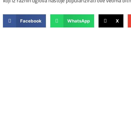
koji iz raznih uglova nastoje popularizirati ove veoma bit
Facebook
WhatsApp
X