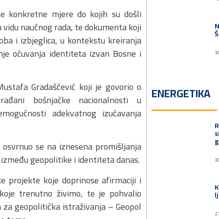
ne konkretne mjere do kojih su došli
 u vidu naučnog rada, te dokumenta koji
N
Š
ba i izbjeglica, u kontekstu kreiranja
nje očuvanja identiteta izvan Bosne i
3
ustafa Gradaščević koji je govorio o
ENERGETIKA
ađani bošnjačke nacionalnosti u
emogućnosti adekvatnog izučavanja
R
s
g
, osvrnuo se na iznesena promišljanja
između geopolitike i identiteta danas.
3
 projekte koje doprinose afirmaciji i
K
oje trenutno živimo, te je pohvalio
l
 za geopolitička istraživanja – Geopol
2