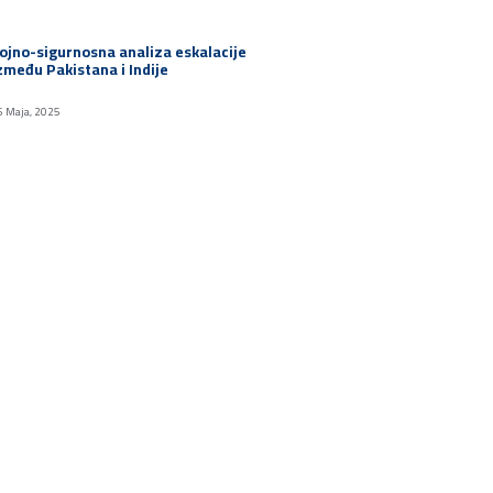
ojno-sigurnosna analiza eskalacije
zmeđu Pakistana i Indije
5 Maja, 2025