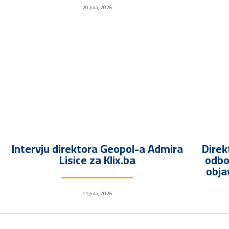
20 Jula, 2026
Intervju direktora Geopol-a Admira
Direk
Lisice za Klix.ba
odbo
obja
11 Jula, 2026