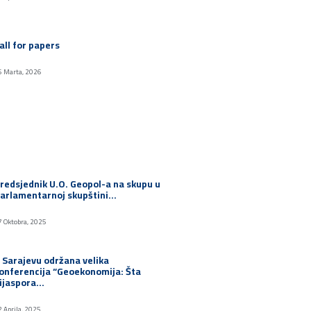
all for papers
6 Marta, 2026
redsjednik U.O. Geopol-a na skupu u
arlamentarnoj skupštini…
7 Oktobra, 2025
 Sarajevu održana velika
onferencija “Geoekonomija: Šta
ijaspora…
2 Aprila, 2025