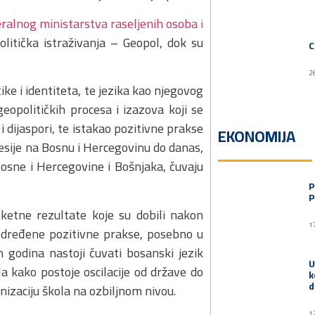
ralnog ministarstva raseljenih osoba i
olitička istraživanja – Geopol, dok su
C
2
ke i identiteta, te jezika kao njegovog
opolitičkih procesa i izazova koji se
dijaspori, te istakao pozitivne prakse
EKONOMIJA
ije na Bosnu i Hercegovinu do danas,
 Bosne i Hercegovine i Bošnjaka, čuvaju
P
P
anketne rezultate koje su dobili nakon
1
određene pozitivne prakse, posebno u
godina nastoji čuvati bosanski jezik
U
a kako postoje oscilacije od države do
k
d
anizaciju škola na ozbiljnom nivou.
1