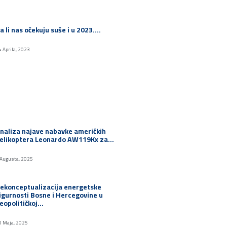
a li nas očekuju suše i u 2023.…
4 Aprila, 2023
naliza najave nabavke američkih
elikoptera Leonardo AW119Kx za…
 Augusta, 2025
ekonceptualizacija energetske
igurnosti Bosne i Hercegovine u
eopolitičkoj…
0 Maja, 2025