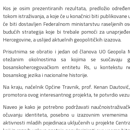
Kos je osim prezentiranih rezultata, predložio određe
tokom istraživanja, a koje će u konačnici biti publikovane
će biti dostavljen Federalnom ministarstvu raseljenih oso
budućih strategija koje bi trebale pomoći za unaprjeđe
Hercegovine, a uslijed aktuelnih geopolitičkih izazova.
Prisutnima se obratio i jedan od članova UO Geopola M
otežanim okolnostima sa kojima se suočavaju gr
bosanskohercegovačkom entitetu Rs, u kontekstu n
bosanskog jezika i nacionalne historije.
Na kraju, načelnik Općine Travnik, prof. Kenan Dautović
promotora ovog interesantnog projekta, te potvrdio vezu 
Naveo je kako je potrebno podržavati naučnoistraživačke
očuvanju identiteta, posebno u izazovnim vremenima k
aktivnosti mladih pojedinaca uključenih u projekte Centra