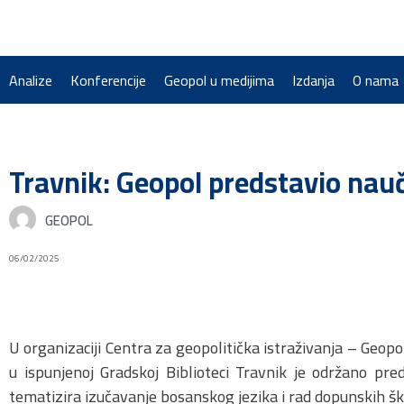
Analize
Konferencije
Geopol u medijima
Izdanja
O nama
Travnik: Geopol predstavio nauč
GEOPOL
06/02/2025
U organizaciji Centra za geopolitička istraživanja – Geopo
u ispunjenoj Gradskoj Biblioteci Travnik je održano pred
tematizira izučavanje bosanskog jezika i rad dopunskih šk