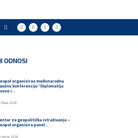
I ODNOSI
eopol organizirao međunarodnu
aučnu konferenciju “Diplomatija
osne i…
5 Maja, 2026
entar za geopolitička istraživanja –
eopol organizira panel…
0 Aprila, 2026